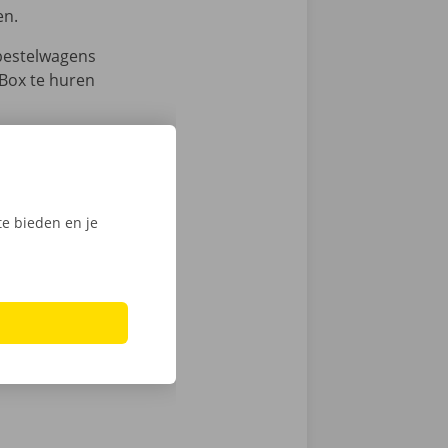
en.
bestelwagens
 Box te huren
e bieden en je
lwagen met
 en
 zo is er
en is in je