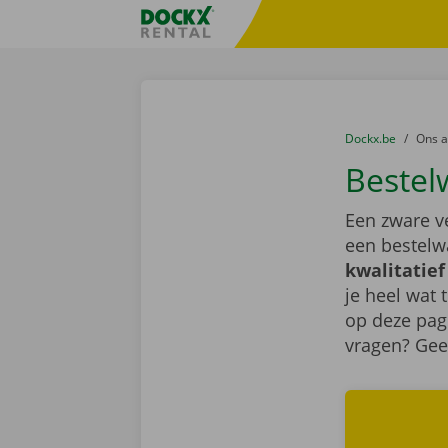
Ga naar inhoud
Taalselectie overslaan
Fratello DEMO
U bevindt zich hi
van
Dockx.be
naar
Ons 
Bestel
Een zware v
een bestelw
kwalitatie
je heel wat 
op deze pag
vragen? Ge