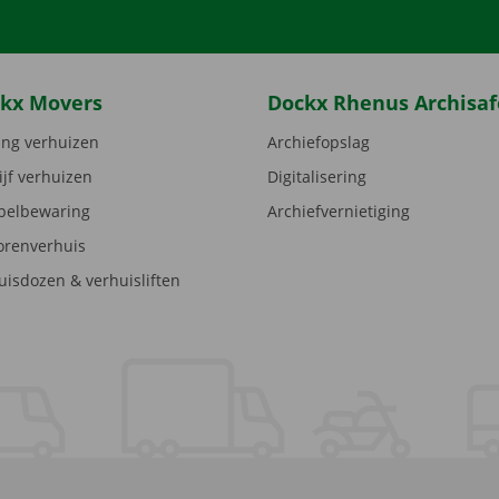
kx Movers
Dockx Rhenus Archisaf
ng verhuizen
Archiefopslag
ijf verhuizen
Digitalisering
elbewaring
Archiefvernietiging
orenverhuis
uisdozen & verhuisliften