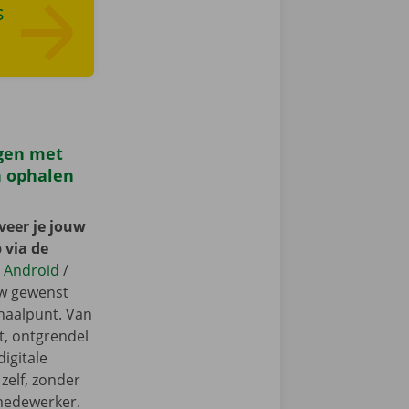
s
gen met
n ophalen
veer je jouw
 via de
r
Android
/
ouw gewenst
fhaalpunt. Van
t, ontgrendel
igitale
 zelf, zonder
medewerker.