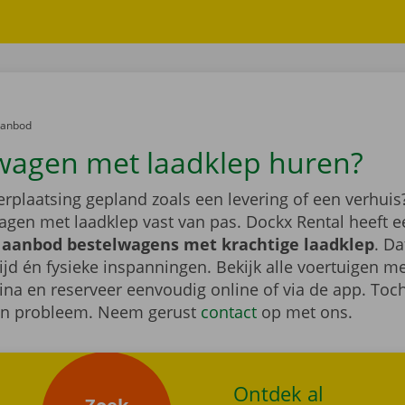
er:
aanbod
wagen met laadklep huren?
erplaatsing gepland zoals een levering of een verhui
agen met laadklep vast van pas. Dockx Rental heeft e
f aanbod bestelwagens met krachtige laadklep
. Da
tijd én fysieke inspanningen. Bekijk alle voertuigen m
ina en reserveer eenvoudig online of via de app. Toc
en probleem. Neem gerust
contact
op met ons.
Ontdek al