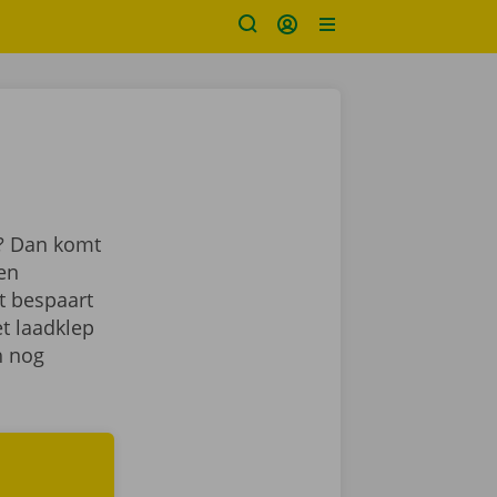
s? Dan komt
en
t bespaart
et laadklep
h nog