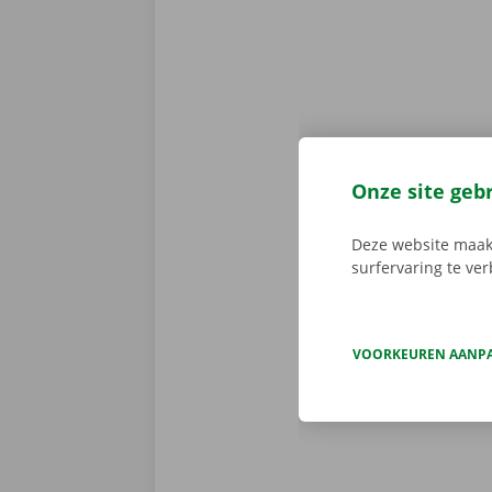
Onze site geb
Zorgeloos 
Deze website maakt
Trek bij elk 
surfervaring te ve
laadklep huur
depannagedien
geen ruimte v
VOORKEUREN AANP
huurprijs? O