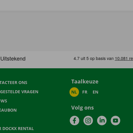
Taalkeuze
TACTEER ONS
LGESTELDE VRAGEN
NL
FR
EN
UWS
Volg ons
EAUBON
Facebook
Instagram
LinkedIn
YouTu
R DOCKX RENTAL