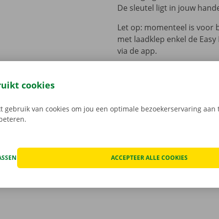
De sleutel ligt in jouw hand
Let op: momenteel is voor 
met laadklep enkel de Easy
via de app.
ruikt cookies
transport met je bestelwagen met laadklep
 gebruik van cookies om jou een optimale bezoekerservaring aan t
transport zorgeloos de baan op. Want wanneer je een beste
rbeteren.
t bij Dockx Rental zijn we 24/7 bereikbaar via onze helpdesk
st. Daarnaast bieden we een digitale schaderegistratie aan;
oor onnodige discussies. Benieuwd naar wat er nog inbegrep
ASSEN
ACCEPTEER ALLE COOKIES
p
deze pagina
staat het precies beschreven.