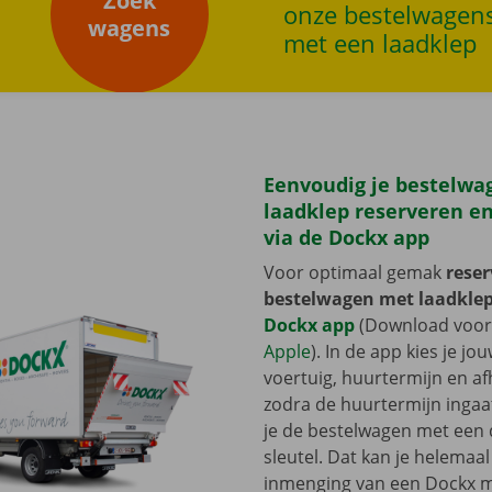
Zoek
onze bestelwagen
wagens
met een laadklep
rZoek wagens
Eenvoudig je bestelwa
laadklep reserveren e
via de Dockx app
Voor optimaal gemak
reser
bestelwagen met laadklep
Dockx app
(Download voo
Apple
). In de app kies je j
voertuig, huurtermijn en a
zodra de huurtermijn ingaa
je de bestelwagen met een d
sleutel. Dat kan je helemaal
inmenging van een Dockx 