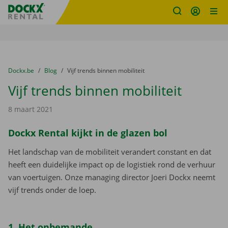
Fratello DEMO
Ga naar inhoud
Taalselectie overslaan
U bevindt zich hier:
van
Dockx.be
naar
Blog
naar
Vijf trends binnen mobiliteit
Vijf trends binnen mobiliteit
8 maart 2021
Dockx Rental kijkt in de glazen bol
Het landschap van de mobiliteit verandert constant en dat
heeft een duidelijke impact op de logistiek rond de verhuur
van voertuigen. Onze managing director Joeri Dockx neemt
vijf trends onder de loep.
1. Het onbemande