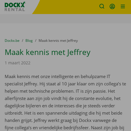
Fratello DEMO
Ga naar inhoud
Taalselectie overslaan
U bevindt zich hier:
van
Dockx.be
naar
Blog
naar
Maak kennis met Jeffrey
Maak kennis met Jeffrey
1 maart 2022
Maak kennis met onze intelligente en behulpzame IT
specialist Jeffrey. Hij staat al 10 jaar klaar om zijn collega’s te
helpen met technische problemen. IT is zijn passie. Het
allerfijnste aan zijn job vindt hij de constante evolutie, het
dagelijkse bijleren en de interesses die je steeds verder
uitbreidt. Het is een spannende uitdaging die hij met beide
handen grijpt. Jeffrey werkt graag bij Dockx vanwege de
fijne collega’s en vriendelijke bedrijfssfeer. Naast zijn job bij