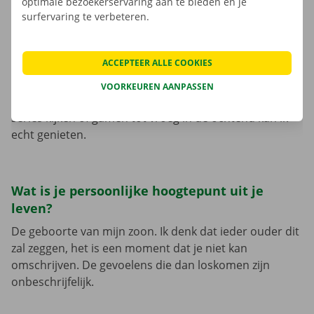
ben toen naar New York geweest. Hier droomde ik al
optimale bezoekerservaring aan te bieden en je
lang van. Die droom is deels ontstaan door de series
surfervaring te verbeteren.
waarnaar ik kijk, hierin komt New York vaak in beeld.
Het was dan ook super tof om het in het echt te zien. Ik
ACCEPTEER ALLE COOKIES
ga zeker nog eens terug en dan neem ik mijn zoon
mee. Mijn vrouw heeft jammer genoeg vliegangst. De
VOORKEUREN AANPASSEN
meeste vakanties breng ik thuis door. Van een dagje
series kijken of gamen tot vroeg in de ochtend kan ik
echt genieten.
Wat is je persoonlijke hoogtepunt uit je
leven?
De geboorte van mijn zoon. Ik denk dat ieder ouder dit
zal zeggen, het is een moment dat je niet kan
omschrijven. De gevoelens die dan loskomen zijn
onbeschrijfelijk.