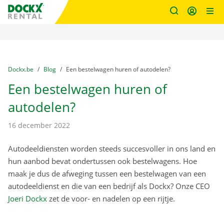
Fratello DEMO
Ga naar inhoud
Taalselectie overslaan
U bevindt zich hier:
van
Dockx.be
naar
Blog
naar
Een bestelwagen huren of autodelen?
Een bestelwagen huren of
autodelen?
16 december 2022
Autodeeldiensten worden steeds succesvoller in ons land en
hun aanbod bevat ondertussen ook bestelwagens. Hoe
maak je dus de afweging tussen een bestelwagen van een
autodeeldienst en die van een bedrijf als Dockx? Onze CEO
Joeri Dockx
zet de voor- en nadelen op een rijtje.