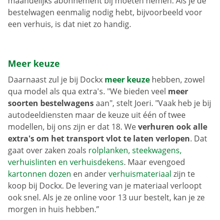
maandelijks abonnement bij moeten nemen. Als je de
bestelwagen eenmalig nodig hebt, bijvoorbeeld voor
een verhuis, is dat niet zo handig.
Meer keuze
Daarnaast zul je bij Dockx
meer keuze
hebben, zowel
qua model als qua extra's. "We bieden veel
meer
soorten bestelwagens
aan", stelt Joeri. "Vaak heb je bij
autodeeldiensten maar de keuze uit één of twee
modellen, bij ons zijn er dat 18. We
verhuren ook alle
extra's om het transport vlot te laten verlopen
. Dat
gaat over zaken zoals
rolplanken, steekwagens,
verhuislinten en verhuisdekens
. Maar evengoed
kartonnen dozen
en ander
verhuismateriaal
zijn te
koop bij Dockx. De levering van je materiaal verloopt
ook snel. Als je ze online voor 13 uur bestelt, kan je ze
morgen in huis hebben.”