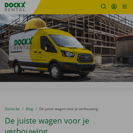
Fratello DEMO
Ga naar inhoud
Taalselectie overslaan
U bevindt zich hier:
van
Dockx.be
naar
Blog
naar
De juiste wagen voor je verbouwing
De juiste wagen voor je
verbouwing