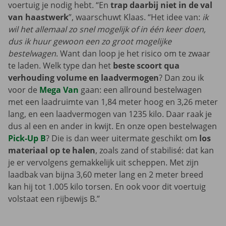
voertuig je nodig hebt. “En
trap daarbij niet in de val
van haastwerk
”, waarschuwt Klaas. “Het idee van:
ik
wil het allemaal zo snel mogelijk of in één keer doen,
dus ik huur gewoon een zo groot mogelijke
bestelwagen
. Want dan loop je het risico om te zwaar
te laden. Welk type dan het
beste scoort qua
verhouding volume en laadvermogen
? Dan zou ik
voor de
Mega Van
gaan: een allround bestelwagen
met een laadruimte van 1,84 meter hoog en 3,26 meter
lang, en een laadvermogen van 1235 kilo. Daar raak je
dus al een en ander in kwijt. En onze open bestelwagen
Pick-Up B
? Die is dan weer uitermate geschikt om
los
materiaal op te halen
, zoals zand of stabilisé: dat kan
je er vervolgens gemakkelijk uit scheppen. Met zijn
laadbak van bijna 3,60 meter lang en 2 meter breed
kan hij tot 1.005 kilo torsen. En ook voor dit voertuig
volstaat een rijbewijs B.”