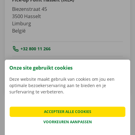
Biezenstraat 45
3500
Hasselt
Limburg
België
Tel.:
+32 800 11 266
Email.:
hasselt@dockx.be
Onze site gebruikt cookies
Routebeschrijving
Deze website maakt gebruik van cookies om jou een
optimale bezoekerservaring aan te bieden en je
surfervaring te verbeteren.
ACCEPTEER ALLE COOKIES
Seppe Hidegh
VOORKEUREN AANPASSEN
Shop Manager