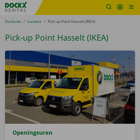
Fratello DEMO
Ga naar inhoud
Taalselectie overslaan
U bevindt zich hier:
van
Dockx.be
naar
Locaties
naar
Pick-up Point Hasselt (IKEA)
Pick-up Point Hasselt (IKEA)
Openingsuren