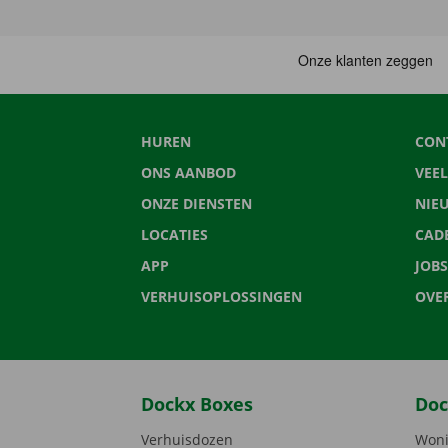
HUREN
CON
ONS AANBOD
VEE
ONZE DIENSTEN
NIE
LOCATIES
CAD
APP
JOBS
VERHUISOPLOSSINGEN
OVE
Dockx Boxes
Doc
Verhuisdozen
Woni