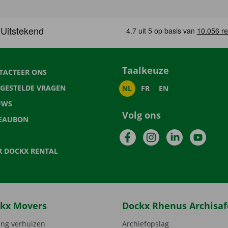
Taalkeuze
TACTEER ONS
LGESTELDE VRAGEN
NL
FR
EN
UWS
Volg ons
EAUBON
Facebook
Instagram
LinkedIn
YouTu
R DOCKX RENTAL
kx Movers
Dockx Rhenus Archisaf
ng verhuizen
Archiefopslag