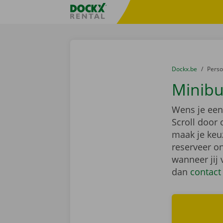
Ga naar inhoud
Taalselectie overslaan
Fratello DEMO
U bevindt zich hi
van
Dockx.be
naar
Pers
Minibu
Wens je een 
Scroll door
maak je keu
reserveer on
wanneer jij
dan
contact