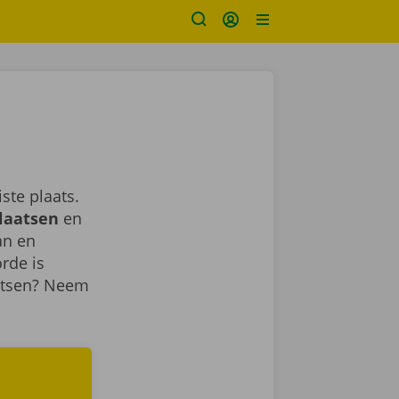
ste plaats.
laatsen
en
an en
rde is
aatsen? Neem