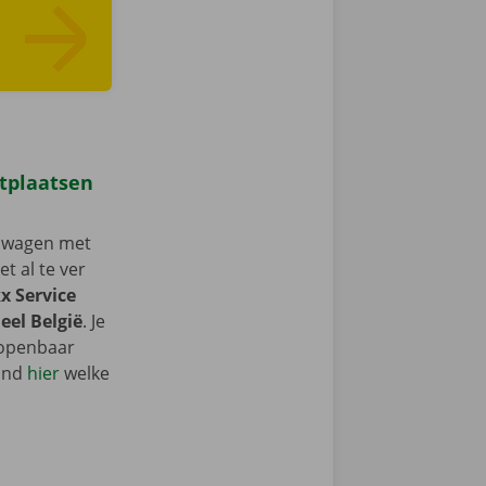
itplaatsen
enwagen met
et al te ver
x Service
eel België
. Je
t openbaar
Vind
hier
welke
.