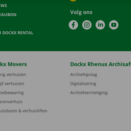
UWS
Volg ons
EAUBON
Facebook
Instagram
LinkedIn
YouTu
R DOCKX RENTAL
kx Movers
Dockx Rhenus Archisaf
ng verhuizen
Archiefopslag
ijf verhuizen
Digitalisering
elbewaring
Archiefvernietiging
orenverhuis
uisdozen & verhuisliften