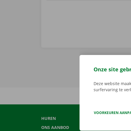
Onze site geb
Deze website maakt
surfervaring te ve
VOORKEUREN AANP
HUREN
CON
ONS AANBOD
VEE