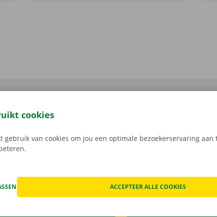
ruikt cookies
 gebruik van cookies om jou een optimale bezoekerservaring aan t
rbeteren.
ASSEN
ACCEPTEER ALLE COOKIES
Taalkeuze
TACTEER ONS
LGESTELDE VRAGEN
NL
FR
EN