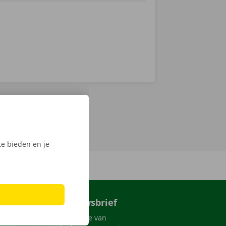
e bieden en je
Dockx nieuwsbrief
Blijf op de hoogte van