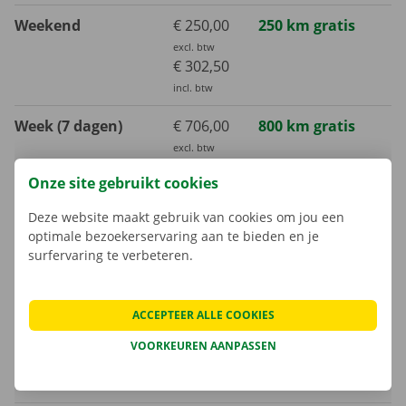
Weekend
€ 250,00
250 km gratis
excl. btw
€ 302,50
incl. btw
Week (7 dagen)
€ 706,00
800 km gratis
excl. btw
€ 854,26
Onze site gebruikt cookies
incl. btw
Deze website maakt gebruik van cookies om jou een
Maand (30 dagen)
€ 1789,00
3000 km gratis
optimale bezoekerservaring aan te bieden en je
excl. btw
surfervaring te verbeteren.
€ 2164,69
incl. btw
ACCEPTEER ALLE COOKIES
Extra kilometer
VOORKEUREN AANPASSEN
€ 0,32
incl. btw
€ 0,26
excl. btw