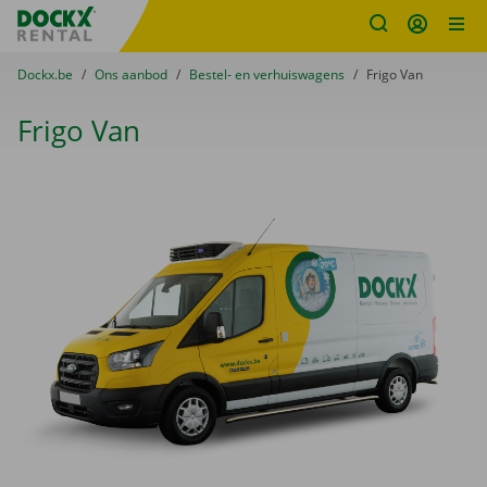
Fratello DEMO
Ga naar inhoud
Taalselectie overslaan
U bevindt zich hier:
van
Dockx.be
naar
Ons aanbod
naar
Bestel- en verhuiswagens
naar
Frigo Van
Frigo Van