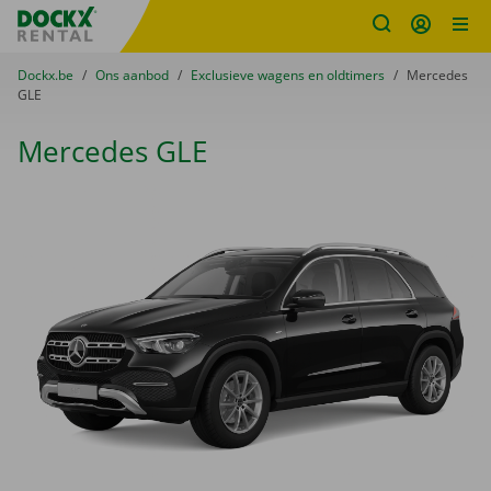
Fratello DEMO
Ga naar inhoud
Taalselectie overslaan
U bevindt zich hier:
van
Dockx.be
naar
Ons aanbod
naar
Exclusieve wagens en oldtimers
naar
Mercedes
GLE
Mercedes GLE