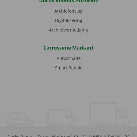
Dockx Rhenus Archisafe
Archiefopslag
Digitalisering
Archiefvernietiging
Carrosserie Markant
Autoschade
Smart Repair
Dockx Rental
-
Terbekehofdreef 10
-
2610
Wilrijk
,
België
-
BE