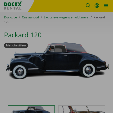
Fratello DEMO
Ga naar inhoud
Taalselectie overslaan
U bevindt zich hier:
van
Dockx.be
naar
Ons aanbod
naar
Exclusieve wagens en oldtimers
naar
Packard
120
Packard 120
Met chauffeur