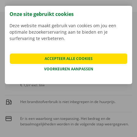
Onze site gebruikt cookies
Deze website maakt gebruik van cookies om jou een
Dag
Op aanvraag
optimale bezoekerservaring aan te bieden en je
surfervaring te verbeteren.
Weekend
Op aanvraag
Week (7 dagen)
Op aanvraag
ACCEPTEER ALLE COOKIES
VOORKEUREN AANPASSEN
Extra kilometer
€ 1,30
incl. btw
€ 1,07
excl. btw
Het brandstofverbruik is niet inbegrepen in de huurprijs.
Er is een waarborg van toepassing. Het bedrag en de
betaalmogelijkheden worden in de volgende stap weergegeven.