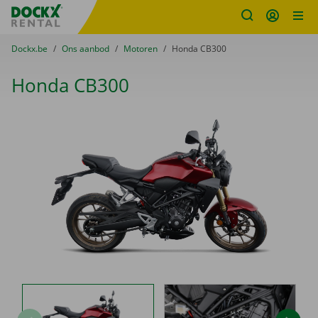
Fratello DEMO
Ga naar inhoud
Taalselectie overslaan
U bevindt zich hier:
van
Dockx.be
naar
Ons aanbod
naar
Motoren
naar
Honda CB300
Honda CB300