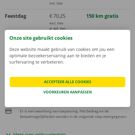
incl. btw
Feestdag
€ 70,25
150 km gratis
excl. btw
€ 85,00
incl. btw
Onze site gebruikt cookies
Maand
Op aanvraag
Deze website maakt gebruik van cookies om jou een
optimale bezoekerservaring aan te bieden en je
surfervaring te verbeteren.
Extra kilometer
€ 0,23
incl. btw
€ 0,19
excl. btw
ACCEPTEER ALLE COOKIES
VOORKEUREN AANPASSEN
Het brandstofverbruik is niet inbegrepen in de huurprijs.
Er is een waarborg van toepassing. Het bedrag en de
betaalmogelijkheden worden in de volgende stap weergegeven.
Meer over verhuurtermijn