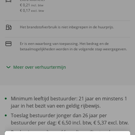
€ 0,21
incl. btw
€ 0,17
excl. btw
Het brandstofverbruik is niet inbegrepen in de huurprijs.
Er is een waarborg van toepassing. Het bedrag en de
betaalmogelijkheden worden in de volgende stap weergegeven.
Meer over verhuurtermijn
Minimum leeftijd bestuurder: 21 jaar en minstens 1
jaar in het bezit van een geldig rijbewijs.
Toeslag bestuurder jonger dan 26 jaar per
bestuurder per dag: € 6,50 incl. btw, € 5,37 excl. btw.
Per huring wordt een éénmalige milieutoeslag