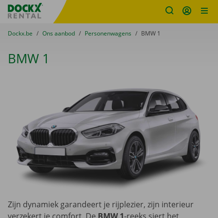
Fratello DEMO
Ga naar inhoud
Taalselectie overslaan
U bevindt zich hier:
van
Dockx.be
naar
Ons aanbod
naar
Personenwagens
naar
BMW 1
BMW 1
Zijn dynamiek garandeert je rijplezier, zijn interieur
verzekert je comfort. De
BMW 1
-reeks siert het