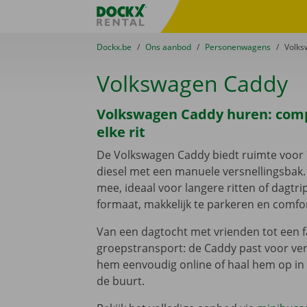
Ga naar inhoud
Taalselectie overslaan
Fratello DEMO
U bevindt zich hier:
van
Dockx.be
naar
Ons aanbod
naar
Personenwagens
naar
Volks
Volkswagen Caddy
Volkswagen Caddy huren: compa
elke rit
De Volkswagen Caddy biedt ruimte voor 
diesel met een manuele versnellingsbak. 
mee, ideaal voor langere ritten of dagtr
formaat, makkelijk te parkeren en comfor
Van een dagtocht met vrienden tot een f
groepstransport: de Caddy past voor ver
hem eenvoudig online of haal hem op i
de buurt.