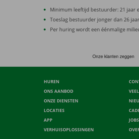
Minimum leeftijd bestuurder: 21 jaar en
Toeslag bestuurder jonger dan 26 jaar 
Per huring wordt een éénmalige milieu
HUREN
CON
ONS AANBOD
VEE
ONZE DIENSTEN
NIE
LOCATIES
CAD
APP
JOBS
VERHUISOPLOSSINGEN
OVE