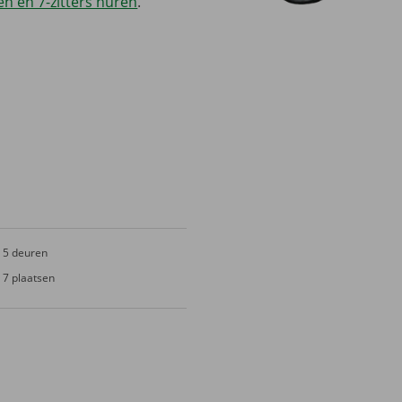
n en 7-zitters huren
.
5 deuren
7 plaatsen