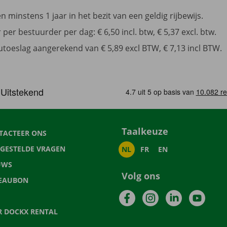
 minstens 1 jaar in het bezit van een geldig rijbewijs.
per bestuurder per dag: € 6,50 incl. btw, € 5,37 excl. btw.
toeslag aangerekend van € 5,89 excl BTW, € 7,13 incl BTW.
Taalkeuze
TACTEER ONS
LGESTELDE VRAGEN
NL
FR
EN
UWS
Volg ons
EAUBON
Facebook
Instagram
LinkedIn
YouTu
R DOCKX RENTAL