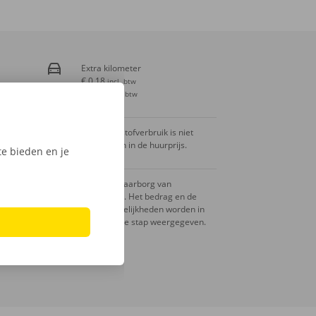
Extra kilometer
€ 0,18
incl. btw
€ 0,15
excl. btw
Het brandstofverbruik is niet
inbegrepen in de huurprijs.
e bieden en je
Er is een waarborg van
toepassing. Het bedrag en de
betaalmogelijkheden worden in
de volgende stap weergegeven.