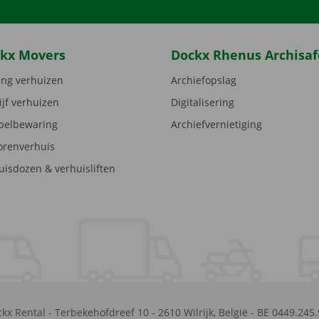
kx Movers
Dockx Rhenus Archisaf
ng verhuizen
Archiefopslag
ijf verhuizen
Digitalisering
elbewaring
Archiefvernietiging
orenverhuis
uisdozen & verhuisliften
kx Rental
-
Terbekehofdreef 10
-
2610
Wilrijk
,
België
-
BE 0449.245