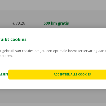
€ 79,26
500 km gratis
incl. btw
€ 389,62
1500 km gratis
ruikt cookies
incl. btw
 gebruik van cookies om jou een optimale bezoekerservaring aan t
€ 1034,55
4000 km gratis
rbeteren.
incl. btw
ASSEN
ACCEPTEER ALLE COOKIES