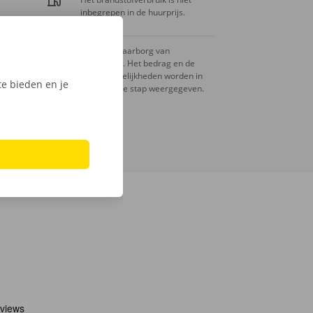
inbegrepen in de huurprijs.
Er is een waarborg van
toepassing. Het bedrag en de
betaalmogelijkheden worden in
e bieden en je
de volgende stap weergegeven.