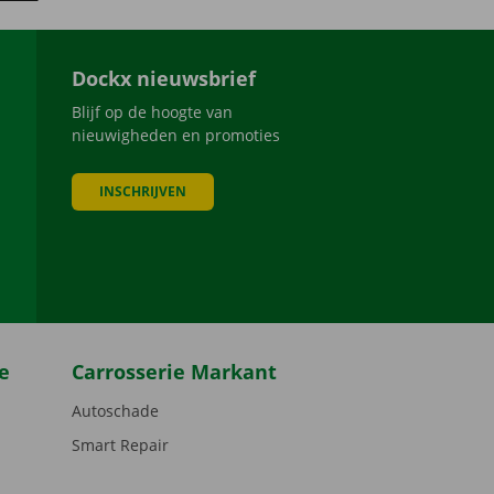
Dockx nieuwsbrief
Blijf op de hoogte van
nieuwigheden en promoties
INSCHRIJVEN
be
e
Carrosserie Markant
Autoschade
Smart Repair