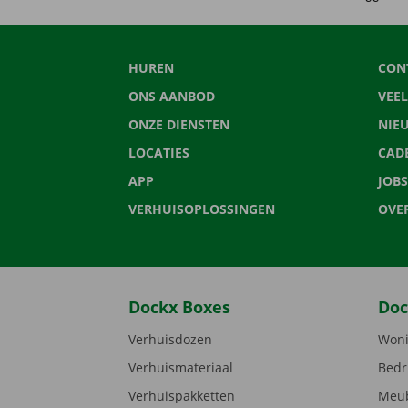
HUREN
CON
ONS AANBOD
VEE
ONZE DIENSTEN
NIE
LOCATIES
CAD
APP
JOBS
VERHUISOPLOSSINGEN
OVE
Dockx Boxes
Doc
Verhuisdozen
Woni
Verhuismateriaal
Bedr
Verhuispakketten
Meub