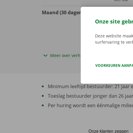
Maand (30 dagen)
€ 835,00
excl. btw
Onze site geb
Deze website maakt
surfervaring te ve
Meer over verhuurtermijn
VOORKEUREN AANP
Minimum leeftijd bestuurder: 21 jaar en
Toeslag bestuurder jonger dan 26 jaar 
Per huring wordt een éénmalige milieu