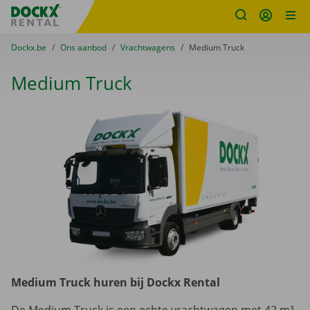
Fratello DEMO
Ga naar inhoud
Taalselectie overslaan
U bevindt zich hier:
van
Dockx.be
naar
Ons aanbod
naar
Vrachtwagens
naar
Medium Truck
Medium Truck
Medium Truck huren bij Dockx Rental