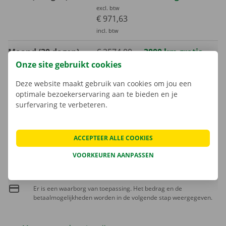
excl. btw
€ 971,63
incl. btw
Maand (30 dagen)
€ 2574,00
3000 km gratis
Onze site gebruikt cookies
excl. btw
€ 3114,54
Deze website maakt gebruik van cookies om jou een
incl. btw
optimale bezoekerservaring aan te bieden en je
surfervaring te verbeteren.
Extra kilometer
€ 0,47
incl. btw
€ 0,39
excl. btw
ACCEPTEER ALLE COOKIES
VOORKEUREN AANPASSEN
Het brandstofverbruik is niet inbegrepen in de huurprijs.
Er is een waarborg van toepassing. Het bedrag en de
betaalmogelijkheden worden in de volgende stap weergegeven.