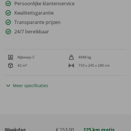
Persoonlijke klantenservice
Kwaliteitsgarantie
Transparante prijzen
24/7 bereikbaar
Rijbewijs C
4948 kg
42 m³
733 x 245 x 240 cm
Meer specificaties
Weekdag
€ 153,00
125 km gratis