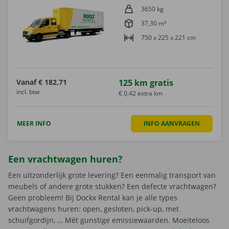
3650 kg
37,30 m³
750 x 225 x 221 cm
Vanaf
€ 182,71
125 km gratis
incl. btw
€ 0,42 extra km
MEER INFO
INFO AANVRAGEN
Een vrachtwagen huren?
Een uitzonderlijk grote levering? Een eenmalig transport van
meubels of andere grote stukken? Een defecte vrachtwagen?
Geen probleem! Bij Dockx Rental kan je alle types
vrachtwagens huren: open, gesloten, pick-up, met
schuifgordijn, … Mét gunstige emissiewaarden. Moeiteloos