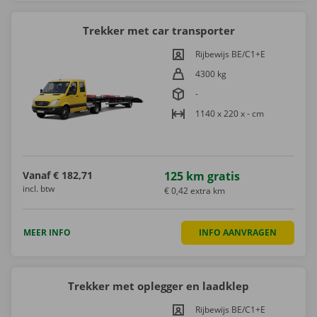
Trekker met car transporter
Rijbewijs BE/C1+E
4300 kg
-
1140 x 220 x - cm
Vanaf
€ 182,71
125 km gratis
incl. btw
€ 0,42 extra km
MEER INFO
INFO AANVRAGEN
Trekker met oplegger en laadklep
Rijbewijs BE/C1+E