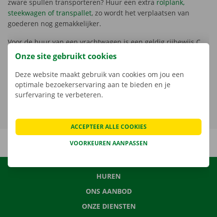
zware spullen transporteren? Huur een extra
rolplank,
steekwagen of transpallet
, zo wordt het verplaatsen van
goederen nog gemakkelijker.
Voor de huur van een vrachtwagen is een geldig rijbewijs C
vereist. Meer informatie over het rijgeschiktheidsattest, de
Onze site gebruikt cookies
digitale bestuurderskaart, de kilometerheffing voor
vrachtwagens en de wettelijke reglementering lading en
Deze website maakt gebruik van cookies om jou een
asbelasting
optimale bezoekerservaring aan te bieden en je
lees je hier
.
surfervaring te verbeteren.
ACCEPTEER ALLE COOKIES
VOORKEUREN AANPASSEN
HUREN
ONS AANBOD
ONZE DIENSTEN