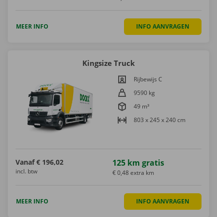
MEER INFO
INFO AANVRAGEN
Kingsize Truck
Rijbewijs C
9590 kg
49 m³
803 x 245 x 240 cm
Vanaf
€ 196,02
125 km gratis
incl. btw
€ 0,48 extra km
MEER INFO
INFO AANVRAGEN