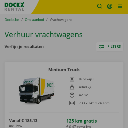
Fratello DEMO
Ga naar inhoud
Taalselectie overslaan
U bevindt zich hier:
van
Dockx.be
naar
Ons aanbod
naar
Vrachtwagens
Verhuur vrachtwagens
Filters
Verfijn je resultaten
FILTERS
Medium Truck
Rijbewijs C
4948 kg
42 m³
733 x 245 x 240 cm
Vanaf
€ 185,13
125 km gratis
incl. btw
€ 0,47 extra km