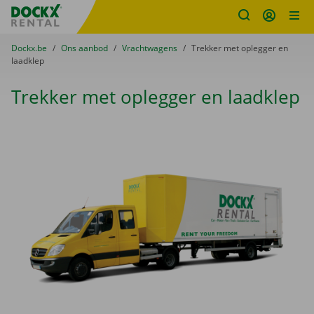
Fratello DEMO
Ga naar inhoud
Taalselectie overslaan
U bevindt zich hier:
van
Dockx.be
naar
Ons aanbod
naar
Vrachtwagens
naar
Trekker met oplegger en
laadklep
Trekker met oplegger en laadklep