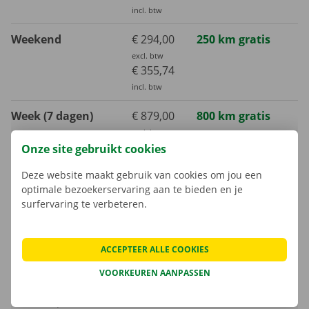
incl. btw
Weekend
€ 294,00
250 km gratis
excl. btw
€ 355,74
incl. btw
Week (7 dagen)
€ 879,00
800 km gratis
excl. btw
€ 1063,59
Onze site gebruikt cookies
incl. btw
Deze website maakt gebruik van cookies om jou een
optimale bezoekerservaring aan te bieden en je
Maand (30 dagen)
€ 2092,00
3000 km gratis
surfervaring te verbeteren.
excl. btw
€ 2531,32
incl. btw
ACCEPTEER ALLE COOKIES
VOORKEUREN AANPASSEN
Extra kilometer
€ 0,42
incl. btw
€ 0,35
excl. btw