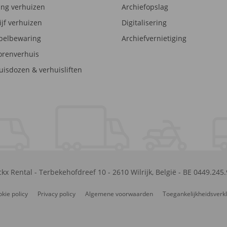
ng verhuizen
Archiefopslag
ijf verhuizen
Digitalisering
elbewaring
Archiefvernietiging
orenverhuis
uisdozen & verhuisliften
kx Rental
-
Terbekehofdreef 10
-
2610
Wilrijk
,
België
-
BE 0449.245
kie policy
Privacy policy
Algemene voorwaarden
Toegankelijkheidsverk