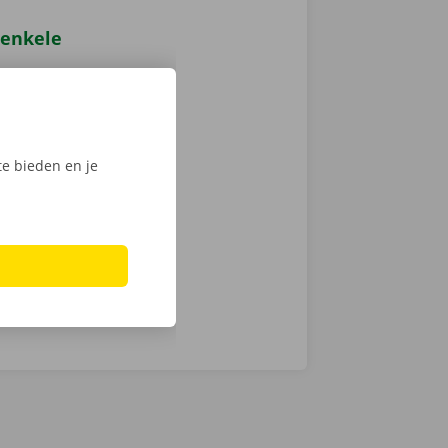
 enkele
s de baan op
.
en. Zo zijn we
pdesk.
e bieden en je
 exact wél en