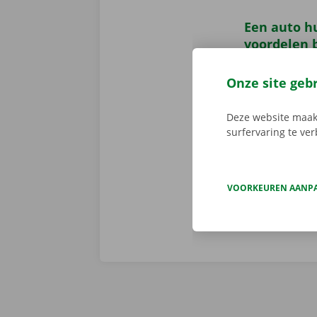
Een auto h
voordelen b
Wanneer je ee
Onze site geb
Naast transpa
24/7 - met ee
Daarnaast bie
Deze website maakt
surfervaring te ve
verantwoordel
niet inbegrep
VOORKEUREN AANP