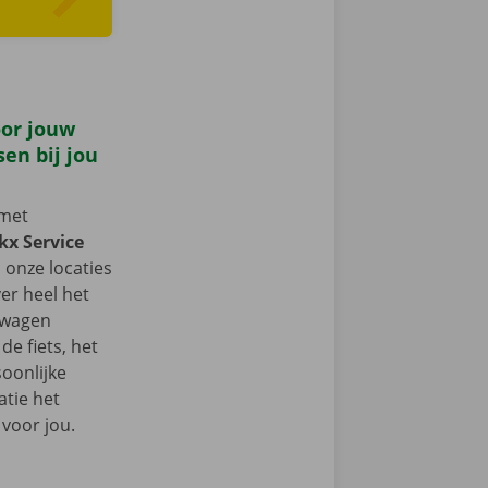
oor jouw
en bij jou
met
kx Service
l onze locaties
ver heel het
e wagen
e fiets, het
oonlijke
atie het
s voor jou.