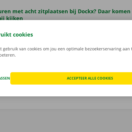
uren met acht zitplaatsen bij Dockx? Daar komen
ij kijken
n wagen met 8 zitplaatsen huurt bij Dockx, trek je
zorgeloo
ruikt cookies
rante prijzen bevat je huurcontract namelijk enkele voordel
n glimlach - bereikbaar op onze depannagedienst en de hel
den we een digitale schaderegistratie aan: zo zal je nooit
 gebruik van cookies om jou een optimale bezoekerservaring aan t
rbeteren.
ijk zijn voor schade die eerder berokkend is. Ontdek wat er
en is in je huurprijs op
deze pagina
.
ASSEN
ACCEPTEER ALLE COOKIES