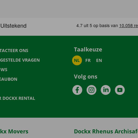
Taalkeuze
TACTEER ONS
LGESTELDE VRAGEN
NL
FR
EN
UWS
Volg ons
EAUBON
Facebook
Instagram
LinkedIn
YouTu
R DOCKX RENTAL
kx Movers
Dockx Rhenus Archisaf