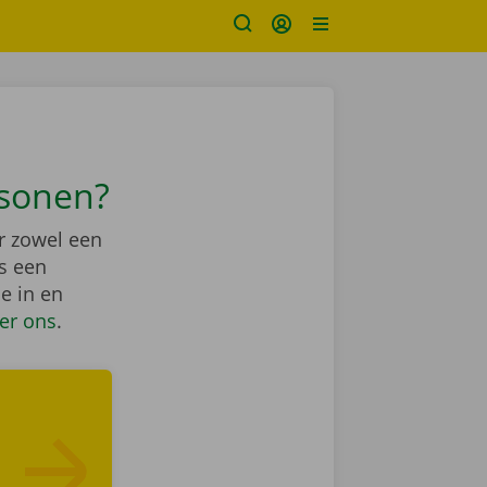
rsonen?
or zowel een
ls een
e in en
er ons
.