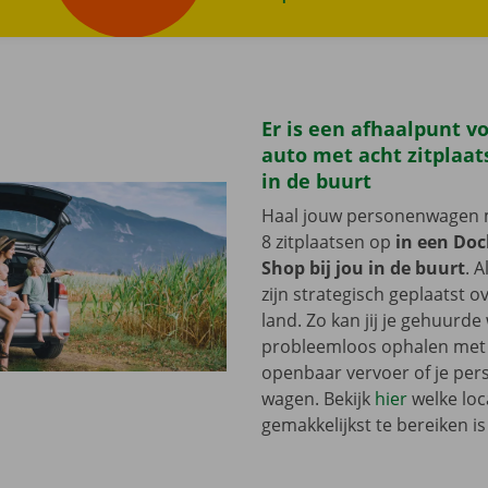
rZoek wagens
Er is een afhaalpunt v
auto met acht zitplaats
in de buurt
Haal jouw personenwagen 
8 zitplaatsen op
in een Doc
Shop bij jou in de buurt
. A
zijn strategisch geplaatst o
land. Zo kan jij je gehuurd
probleemloos ophalen met d
openbaar vervoer of je pers
wagen. Bekijk
hier
welke loc
gemakkelijkst te bereiken i