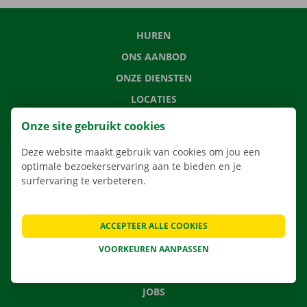
HUREN
ONS AANBOD
ONZE DIENSTEN
LOCATIES
APP
Onze site gebruikt cookies
VERHUISOPLOSSINGEN
Deze website maakt gebruik van cookies om jou een
optimale bezoekerservaring aan te bieden en je
surfervaring te verbeteren.
CONTACTEER ONS
ACCEPTEER ALLE COOKIES
VEELGESTELDE VRAGEN
NIEUWS
VOORKEUREN AANPASSEN
CADEAUBON
JOBS