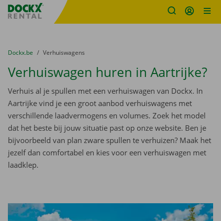
Fratello DEMO
Ga naar inhoud
Taalselectie overslaan
U bevindt zich hier:
van
Dockx.be
naar
Verhuiswagens
Verhuiswagen huren in Aartrijke?
Verhuis al je spullen met een verhuiswagen van Dockx. In
Aartrijke vind je een groot aanbod verhuiswagens met
verschillende laadvermogens en volumes. Zoek het model
dat het beste bij jouw situatie past op onze website. Ben je
bijvoorbeeld van plan zware spullen te verhuizen? Maak het
jezelf dan comfortabel en kies voor een verhuiswagen met
laadklep.