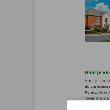
Haal je ve
Huur je een v
de verhuiswa
Achet.
Deze z
liever met de
Shop of Pick-