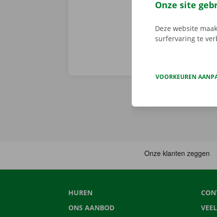
Zo vertrek je 
Onze site geb
Deze website maakt
surfervaring te ve
VOORKEUREN AANP
HUREN
CON
ONS AANBOD
VEE