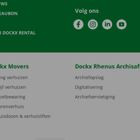
UWS
Volg ons
EAUBON
Facebook
Instagram
LinkedIn
YouTu
R DOCKX RENTAL
kx Movers
Dockx Rhenus Archisaf
ng verhuizen
Archiefopslag
ijf verhuizen
Digitalisering
elbewaring
Archiefvernietiging
orenverhuis
uisdozen & verhuisliften