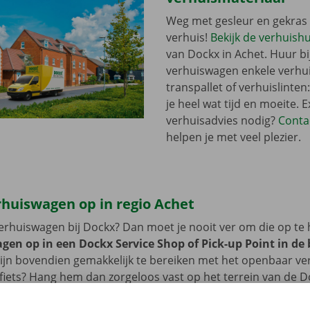
Weg met gesleur en gekras 
verhuis!
Bekijk de verhuish
van Dockx in Achet. Huur bij
verhuiswagen enkele verhu
transpallet of verhuislinten
je heel wat tijd en moeite. E
verhuisadvies nodig?
Conta
helpen je met veel plezier.
rhuiswagen op in regio Achet
erhuiswagen bij Dockx? Dan moet je nooit ver om die op te 
gen op in een Dockx Service Shop of Pick-up Point in de
ijn bovendien gemakkelijk te bereiken met het openbaar ve
 fiets? Hang hem dan zorgeloos vast op het terrein van de D
up Point. Je auto laat je ook probleemloos achter op ons par