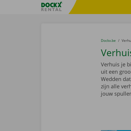
Ga naar inhoud
Taalselectie overslaan
Fratello DEMO
U bevindt zich hi
van
Dockx.be
naar
Verh
Verhui
Verhuis je 
uit een gro
Wedden dat e
zijn alle ve
jouw spullen