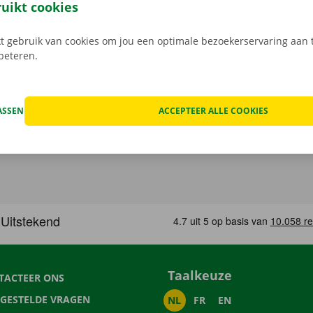
na je de verhuiswagen terugbrengt al fluitend naar je - nieuw
ruikt cookies
 gebruik van cookies om jou een optimale bezoekerservaring aan t
rbeteren.
ASSEN
ACCEPTEER ALLE COOKIES
Taalkeuze
TACTEER ONS
LGESTELDE VRAGEN
NL
FR
EN