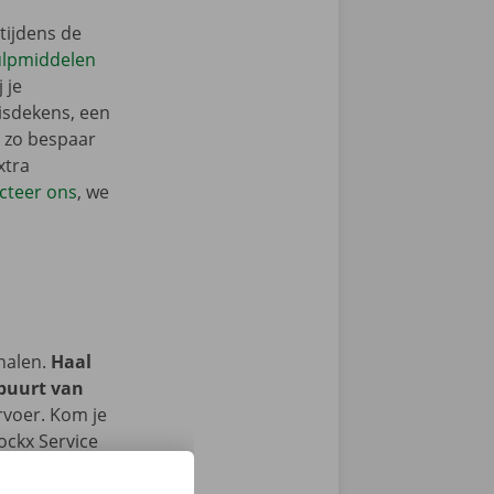
tijdens de
ulpmiddelen
 je
isdekens, een
: zo bespaar
xtra
cteer ons
, we
halen.
Haal
 buurt van
rvoer. Kom je
ockx Service
keerterrein.