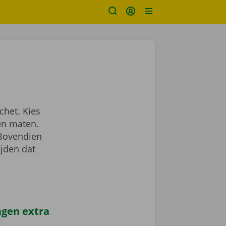
chet. Kies
en maten.
 Bovendien
ijden dat
agen extra