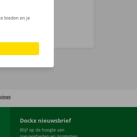
e - thuis.
e bieden en je
Dockx nieuwsbrief
Blijf op de hoogte van
nieuwigheden en promoties