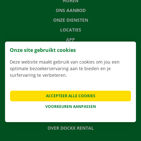
HUREN
ONS AANBOD
ONZE DIENSTEN
LOCATIES
APP
VERHUISOPLOSSINGEN
Onze site gebruikt cookies
Deze website maakt gebruik van cookies om jou een
optimale bezoekerservaring aan te bieden en je
surfervaring te verbeteren.
CONTACTEER ONS
VEELGESTELDE VRAGEN
ACCEPTEER ALLE COOKIES
NIEUWS
VOORKEUREN AANPASSEN
CADEAUBON
JOBS
OVER DOCKX RENTAL