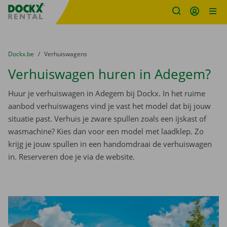
Fratello DEMO
Ga naar inhoud
Taalselectie overslaan
U bevindt zich hier:
van
Dockx.be
naar
Verhuiswagens
Verhuiswagen huren in Adegem?
Huur je verhuiswagen in Adegem bij Dockx. In het ruime
aanbod verhuiswagens vind je vast het model dat bij jouw
situatie past. Verhuis je zware spullen zoals een ijskast of
wasmachine? Kies dan voor een model met laadklep. Zo
krijg je jouw spullen in een handomdraai de verhuiswagen
in. Reserveren doe je via de website.