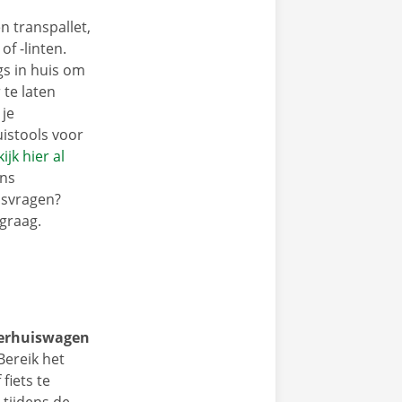
n transpallet,
f -linten.
gs in huis om
 te laten
 je
istools voor
ijk hier al
ons
isvragen?
graag.
verhuiswagen
ereik het
fiets te