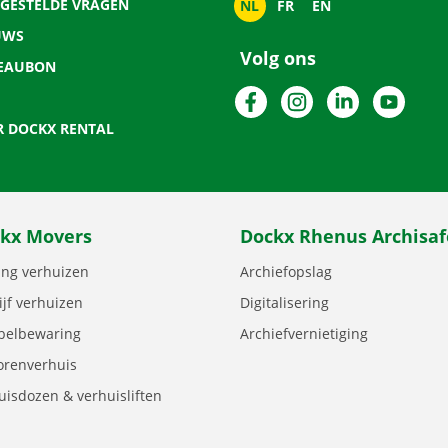
LGESTELDE VRAGEN
NL
FR
EN
UWS
Volg ons
EAUBON
Facebook
Instagram
LinkedIn
YouTu
R DOCKX RENTAL
kx Movers
Dockx Rhenus Archisaf
ng verhuizen
Archiefopslag
ijf verhuizen
Digitalisering
elbewaring
Archiefvernietiging
orenverhuis
uisdozen & verhuisliften