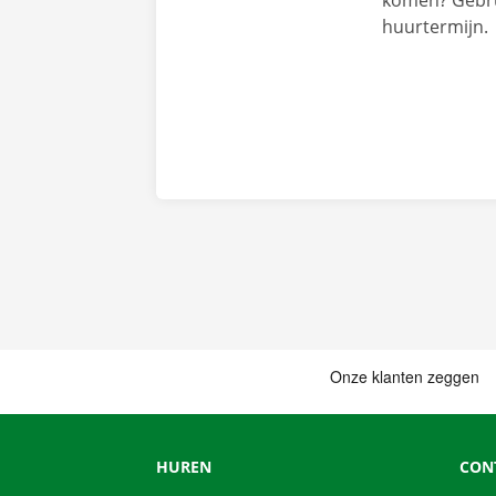
komen? Gebru
huurtermijn.
HUREN
CON