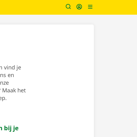
m vind je
ns en
onze
? Maak het
lep.
bij je