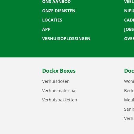
ONS AANBOD
VEE
ONZE DIENSTEN
NIE
LOCATIES
CAD
APP
JOBS
VERHUISOPLOSSINGEN
OVE
Dockx Boxes
Doc
Verhuisdozen
Woni
Verhuismateriaal
Bedr
Verhuispakketten
Meub
Seni
Verh