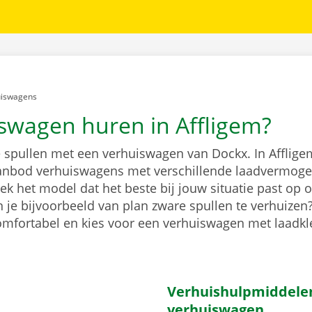
er:
uiswagens
swagen huren in Affligem?
e spullen met een verhuiswagen van Dockx. In Afflige
anbod verhuiswagens met verschillende laadvermoge
k het model dat het beste bij jouw situatie past op 
 je bijvoorbeeld van plan zware spullen te verhuizen
comfortabel en kies voor een verhuiswagen met laadk
Verhuishulpmiddelen 
verhuiswagen