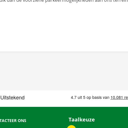
ik dan de voorziene parkeermogelijkheden aan ons terrein 
Taalkeuze
TACTEER ONS