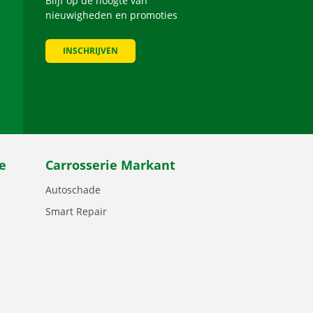
Blijf op de hoogte van
nieuwigheden en promoties
INSCHRIJVEN
be
e
Carrosserie Markant
Autoschade
Smart Repair