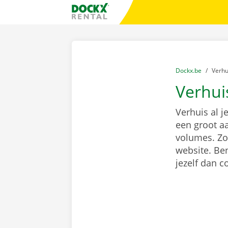
Ga naar inhoud
Taalselectie overslaan
Fratello DEMO
U bevindt zich hi
van
Dockx.be
naar
Verh
Verhui
Verhuis al j
een groot a
volumes. Zoe
website. Ben
jezelf dan 