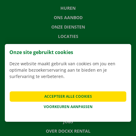
HUREN
ONS AANBOD
ONZE DIENSTEN
LOCATIES
APP
Onze site gebruikt cookies
VERHUISOPLOSSINGEN
Deze website maakt gebruik van cookies om jou een
optimale bezoekerservaring aan te bieden en je
surfervaring te verbeteren.
CONTACTEER ONS
VEELGESTELDE VRAGEN
ACCEPTEER ALLE COOKIES
NIEUWS
VOORKEUREN AANPASSEN
CADEAUBON
JOBS
OVER DOCKX RENTAL