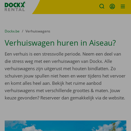
Fratello DEMO
Ga naar inhoud
Taalselectie overslaan
U bevindt zich hier:
van
Dockx.be
naar
Verhuiswagens
Verhuiswagen huren in Aiseau?
Een verhuis is een stressvolle periode. Neem een deel van
die stress weg met een verhuiswagen van Dockx. Alle
verhuiswagens zijn uitgerust met houten bindlatten. Zo
schuiven jouw spullen niet heen en weer tijdens het vervoer
en komt alles heel aan. Bekijk het ruime aanbod
verhuiswagens met verschillende groottes & maten. Jouw
keuze gevonden? Reserveer dan gemakkelijk via de website.