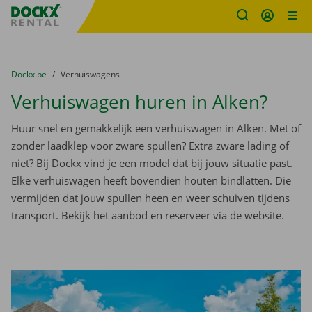
Fratello DEMO
Ga naar inhoud
Taalselectie overslaan
U bevindt zich hier:
van
Dockx.be
naar
Verhuiswagens
Verhuiswagen huren in Alken?
Huur snel en gemakkelijk een verhuiswagen in Alken. Met of
zonder laadklep voor zware spullen? Extra zware lading of
niet? Bij Dockx vind je een model dat bij jouw situatie past.
Elke verhuiswagen heeft bovendien houten bindlatten. Die
vermijden dat jouw spullen heen en weer schuiven tijdens
transport. Bekijk het aanbod en reserveer via de website.