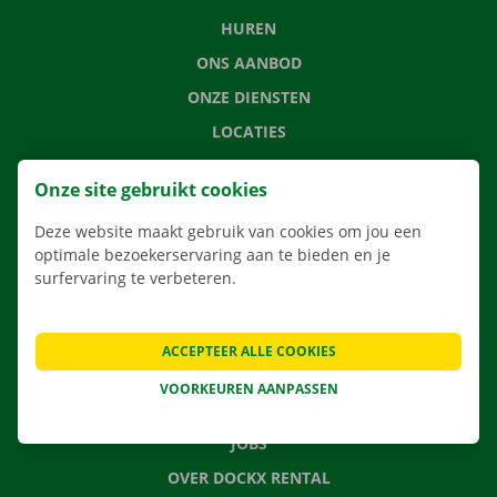
HUREN
ONS AANBOD
ONZE DIENSTEN
LOCATIES
APP
Onze site gebruikt cookies
VERHUISOPLOSSINGEN
Deze website maakt gebruik van cookies om jou een
optimale bezoekerservaring aan te bieden en je
surfervaring te verbeteren.
CONTACTEER ONS
VEELGESTELDE VRAGEN
ACCEPTEER ALLE COOKIES
NIEUWS
VOORKEUREN AANPASSEN
CADEAUBON
JOBS
OVER DOCKX RENTAL