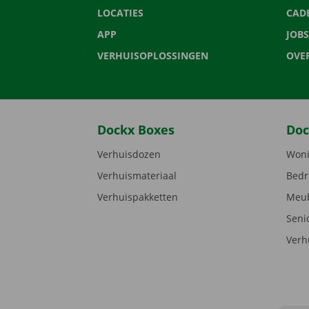
LOCATIES
CAD
APP
JOBS
VERHUISOPLOSSINGEN
OVE
Dockx Boxes
Doc
Verhuisdozen
Woni
Verhuismateriaal
Bedr
Verhuispakketten
Meub
Seni
Verh