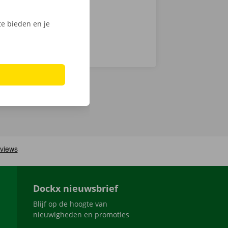
e bieden en je
Dockx nieuwsbrief
Blijf op de hoogte van
nieuwigheden en promoties