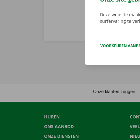
Deze website maakt
surfervaring te ve
VOORKEUREN AANP
HUREN
CON
ONS AANBOD
VEE
ONZE DIENSTEN
NIE