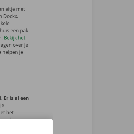
n eitje met
n Dockx.
nkele
rhuis een pak
r.
Bekijk het
ragen over je
e helpen je
d.
Er is al een
je
met het
 om deze