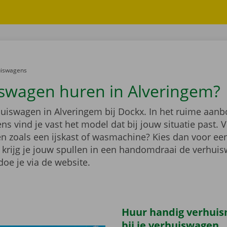
er:
uiswagens
swagen huren in Alveringem?
huiswagen in Alveringem bij Dockx. In het ruime aan
s vind je vast het model dat bij jouw situatie past. V
en zoals een ijskast of wasmachine? Kies dan voor e
 krijg je jouw spullen in een handomdraai de verhuis
oe je via de website.
Huur handig verhuis
bij je verhuiswagen