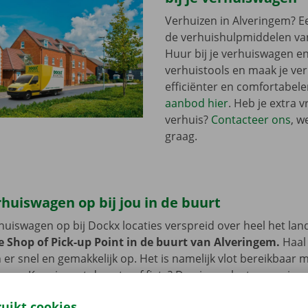
Verhuizen in Alveringem? Ee
de verhuishulpmiddelen va
Huur bij je verhuiswagen e
verhuistools en maak je ve
efficiënter en comfortabele
aanbod hier
. Heb je extra v
verhuis?
Contacteer ons
, w
graag.
rhuiswagen op bij jou in de buurt
erhuiswagen op bij Dockx locaties verspreid over heel het lan
e Shop of Pick-up Point in de buurt van Alveringem.
Haal 
er snel en gemakkelijk op. Het is namelijk vlot bereikbaar 
oer. Kom je met de auto of fiets? Dan is er plaats voorzien
en tijdens de huurperiode van de verhuiswagen.
ruikt cookies