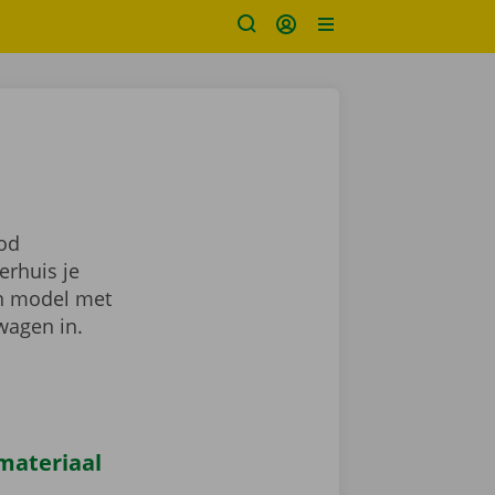
bod
erhuis je
en model met
wagen in.
materiaal