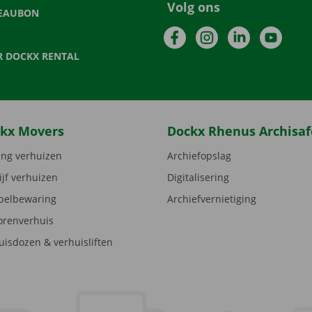
Volg ons
EAUBON
Facebook
Instagram
LinkedIn
YouTu
R DOCKX RENTAL
kx Movers
Dockx Rhenus Archisaf
ng verhuizen
Archiefopslag
ijf verhuizen
Digitalisering
elbewaring
Archiefvernietiging
orenverhuis
uisdozen & verhuisliften