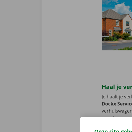
Haal je ve
Je haalt je v
Dockx Servic
verhuiswagen 
openbaar verv
achter te lat
Onze site geb