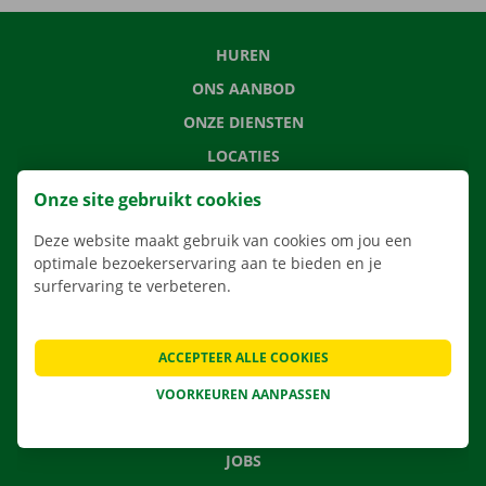
HUREN
ONS AANBOD
ONZE DIENSTEN
LOCATIES
APP
Onze site gebruikt cookies
VERHUISOPLOSSINGEN
Deze website maakt gebruik van cookies om jou een
optimale bezoekerservaring aan te bieden en je
surfervaring te verbeteren.
CONTACTEER ONS
ACCEPTEER ALLE COOKIES
VEELGESTELDE VRAGEN
NIEUWS
VOORKEUREN AANPASSEN
CADEAUBON
JOBS