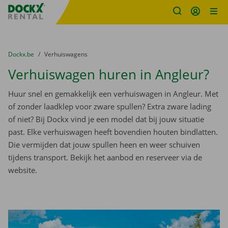
Fratello DEMO
Ga naar inhoud
Taalselectie overslaan
U bevindt zich hier:
van
Dockx.be
naar
Verhuiswagens
Verhuiswagen huren in Angleur?
Huur snel en gemakkelijk een verhuiswagen in Angleur. Met
of zonder laadklep voor zware spullen? Extra zware lading
of niet? Bij Dockx vind je een model dat bij jouw situatie
past. Elke verhuiswagen heeft bovendien houten bindlatten.
Die vermijden dat jouw spullen heen en weer schuiven
tijdens transport. Bekijk het aanbod en reserveer via de
website.