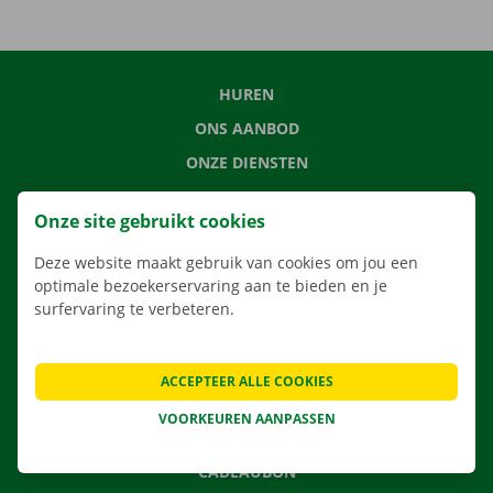
HUREN
ONS AANBOD
ONZE DIENSTEN
LOCATIES
Onze site gebruikt cookies
APP
Deze website maakt gebruik van cookies om jou een
VERHUISOPLOSSINGEN
optimale bezoekerservaring aan te bieden en je
surfervaring te verbeteren.
CONTACTEER ONS
ACCEPTEER ALLE COOKIES
VEELGESTELDE VRAGEN
VOORKEUREN AANPASSEN
NIEUWS
CADEAUBON