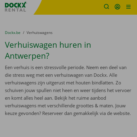
Fratello DEMO
Ga naar inhoud
Taalselectie overslaan
U bevindt zich hier:
van
Dockx.be
naar
Verhuiswagens
Verhuiswagen huren in
Antwerpen?
Een verhuis is een stressvolle periode. Neem een deel van
die stress weg met een verhuiswagen van Dockx. Alle
verhuiswagens zijn uitgerust met houten bindlatten. Zo
schuiven jouw spullen niet heen en weer tijdens het vervoer
en komt alles heel aan. Bekijk het ruime aanbod
verhuiswagens met verschillende groottes & maten. Jouw
keuze gevonden? Reserveer dan gemakkelijk via de website.