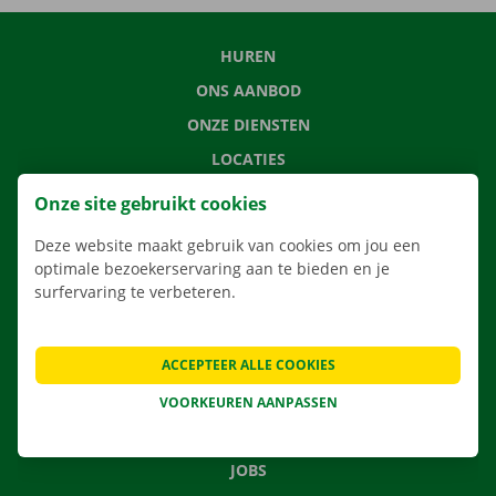
HUREN
ONS AANBOD
ONZE DIENSTEN
LOCATIES
APP
Onze site gebruikt cookies
VERHUISOPLOSSINGEN
Deze website maakt gebruik van cookies om jou een
optimale bezoekerservaring aan te bieden en je
surfervaring te verbeteren.
CONTACTEER ONS
ACCEPTEER ALLE COOKIES
VEELGESTELDE VRAGEN
NIEUWS
VOORKEUREN AANPASSEN
CADEAUBON
JOBS