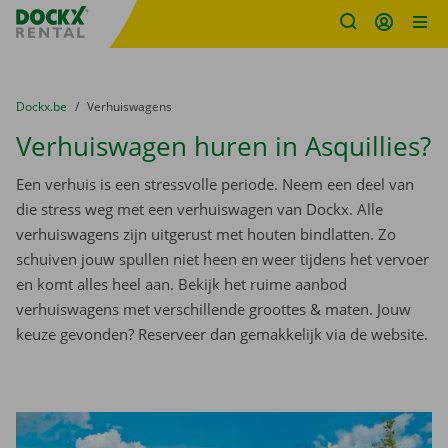
Fratello DEMO
Ga naar inhoud
Taalselectie overslaan
U bevindt zich hier:
van
Dockx.be
naar
Verhuiswagens
Verhuiswagen huren in Asquillies?
Een verhuis is een stressvolle periode. Neem een deel van
die stress weg met een verhuiswagen van Dockx. Alle
verhuiswagens zijn uitgerust met houten bindlatten. Zo
schuiven jouw spullen niet heen en weer tijdens het vervoer
en komt alles heel aan. Bekijk het ruime aanbod
verhuiswagens met verschillende groottes & maten. Jouw
keuze gevonden? Reserveer dan gemakkelijk via de website.