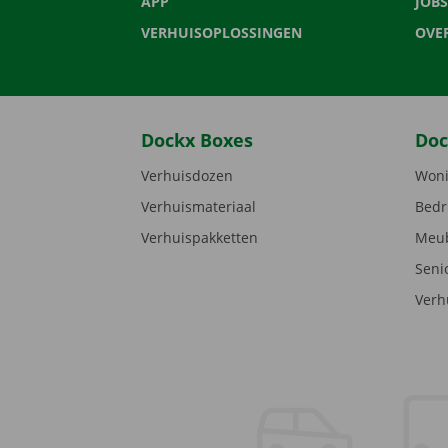
APP
JOBS
VERHUISOPLOSSINGEN
OVE
Dockx Boxes
Doc
Verhuisdozen
Woni
Verhuismateriaal
Bedr
Verhuispakketten
Meub
Seni
Verh