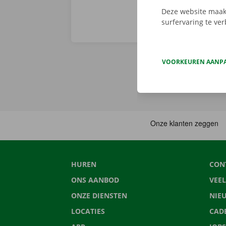
Deze website maakt
surfervaring te ve
VOORKEUREN AANP
HUREN
CON
ONS AANBOD
VEE
ONZE DIENSTEN
NIE
LOCATIES
CAD