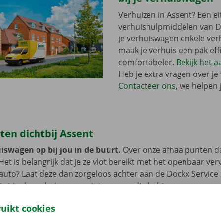
Verhuizen in Assent? Een ei
verhuishulpmiddelen van Do
je verhuiswagen enkele ver
maak je verhuis een pak eff
comfortabeler.
Bekijk het 
Heb je extra vragen over je
Contacteer ons
, we helpen 
ten dichtbij Assent
iswagen op bij jou in de buurt.
Over onze afhaalpunten d
 Het is belangrijk dat je ze vlot bereikt met het openbaar ve
e auto? Laat deze dan zorgeloos achter aan de Dockx Service
 tot je de verhuiswagen niet meer nodig hebt.
ruikt cookies