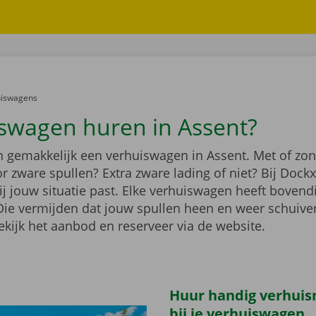
er:
uiswagens
swagen huren in Assent?
n gemakkelijk een verhuiswagen in Assent. Met of zo
r zware spullen? Extra zware lading of niet? Bij Dockx
ij jouw situatie past. Elke verhuiswagen heeft boven
 Die vermijden dat jouw spullen heen en weer schuiven
ekijk het aanbod en reserveer via de website.
Huur handig verhuis
bij je verhuiswagen