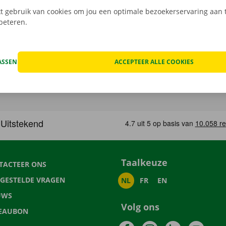
 gebruik van cookies om jou een optimale bezoekerservaring aan t
rbeteren.
ASSEN
ACCEPTEER ALLE COOKIES
Taalkeuze
TACTEER ONS
LGESTELDE VRAGEN
NL
FR
EN
UWS
Volg ons
EAUBON