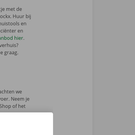
tje met de
ckx. Huur bij
huistools en
iciënter en
aanbod hier
.
 verhuis?
je graag.
achten we
rvoer. Neem je
 Shop of het