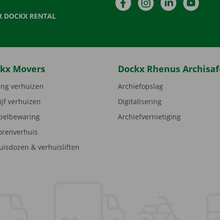
Facebook
Instagram
LinkedIn
YouTu
R DOCKX RENTAL
kx Movers
Dockx Rhenus Archisaf
ng verhuizen
Archiefopslag
ijf verhuizen
Digitalisering
elbewaring
Archiefvernietiging
orenverhuis
uisdozen & verhuisliften