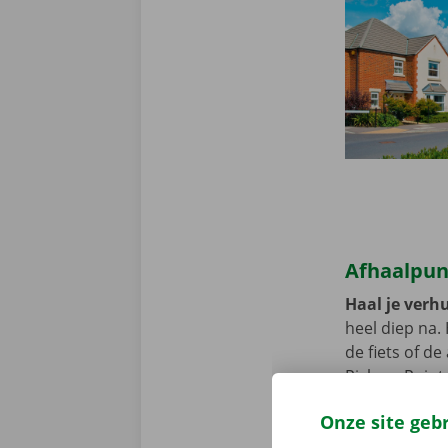
Afhaalpun
Haal je verhu
heel diep na.
de fiets of d
Pick-up Point
Onze site geb