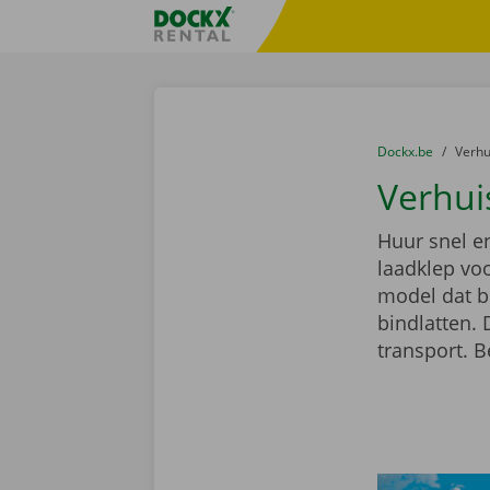
Ga naar inhoud
Taalselectie overslaan
Fratello DEMO
U bevindt zich hi
van
Dockx.be
naar
Verh
Verhui
Huur snel e
laadklep voo
model dat b
bindlatten.
transport. B