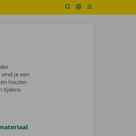
nder
 vind je een
dien houten
 tijdens
materiaal