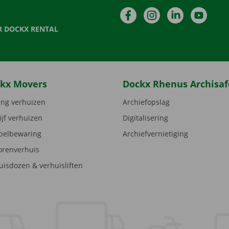
Facebook
Instagram
LinkedIn
YouTu
R DOCKX RENTAL
kx Movers
Dockx Rhenus Archisaf
ng verhuizen
Archiefopslag
ijf verhuizen
Digitalisering
elbewaring
Archiefvernietiging
orenverhuis
uisdozen & verhuisliften