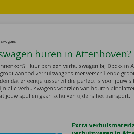
er:
uiswagens
swagen huren in Attenhoven?
binnenkort? Huur dan een verhuiswagen bij Dockx in 
n groot aanbod verhuiswagens met verschillende groo
n dat er eentje tussenzit die perfect is voor jouw si
ijn alle verhuiswagens voorzien van houten bindlatten
at jouw spullen gaan schuiven tijdens het transport.
Extra verhuismateriaa
verhuiswagen in At