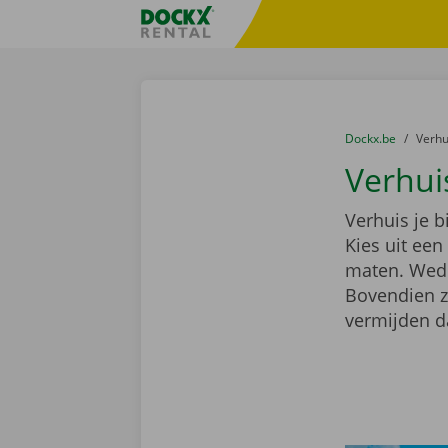
Ga naar inhoud
Taalselectie overslaan
Fratello DEMO
U bevindt zich hi
van
Dockx.be
naar
Verh
Verhui
Verhuis je 
Kies uit ee
maten. Wedde
Bovendien z
vermijden d