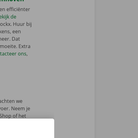
en efficiënter
ekijk de
ockx. Huur bij
kens, een
meer. Dat
 moeite. Extra
tacteer ons
,
achten we
rvoer. Neem je
 Shop of het