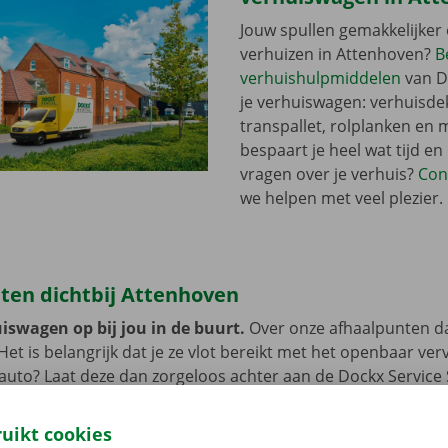
Jouw spullen gemakkelijker 
verhuizen in Attenhoven?
B
verhuishulpmiddelen
van D
je verhuiswagen: verhuisde
transpallet, rolplanken en 
bespaart je heel wat tijd en
vragen over je verhuis?
Con
we helpen met veel plezier.
ten dichtbij Attenhoven
iswagen op bij jou in de buurt.
Over onze afhaalpunten d
 Het is belangrijk dat je ze vlot bereikt met het openbaar ve
e auto? Laat deze dan zorgeloos achter aan de Dockx Service
 tot je de verhuiswagen niet meer nodig hebt.
ruikt cookies