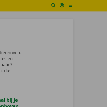
Attenhoven.
ttes en
tuatie?
: die
l bij je
tenhoven