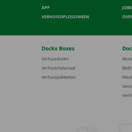
APP
JOBS
VERHUISOPLOSSINGEN
OVE
Dockx Boxes
Doc
Verhuisdozen
Woni
Verhuismateriaal
Bedr
Verhuispakketten
Meub
Seni
Verh