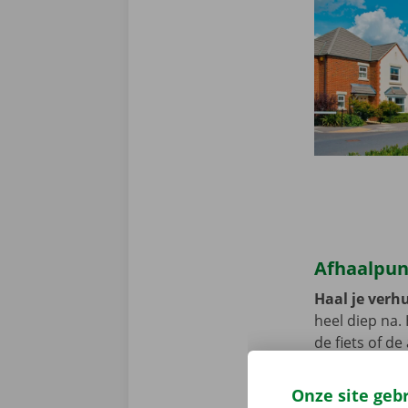
Afhaalpun
Haal je verhu
heel diep na.
de fiets of d
Pick-up Point
Onze site geb