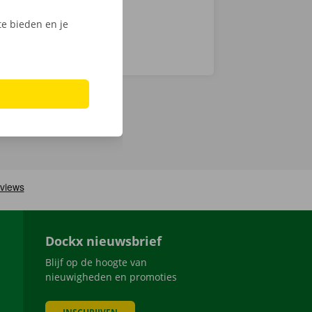
e bieden en je
Dockx nieuwsbrief
Blijf op de hoogte van
nieuwigheden en promoties