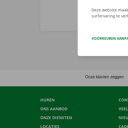
Deze website maakt
surfervaring te ve
VOORKEUREN AANP
HUREN
CON
ONS AANBOD
VEE
ONZE DIENSTEN
NIE
LOCATIES
CAD