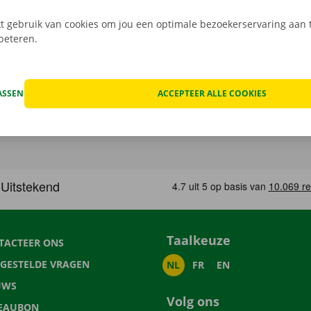
 gebruik van cookies om jou een optimale bezoekerservaring aan t
rbeteren.
ASSEN
ACCEPTEER ALLE COOKIES
Taalkeuze
TACTEER ONS
LGESTELDE VRAGEN
NL
FR
EN
UWS
Volg ons
EAUBON