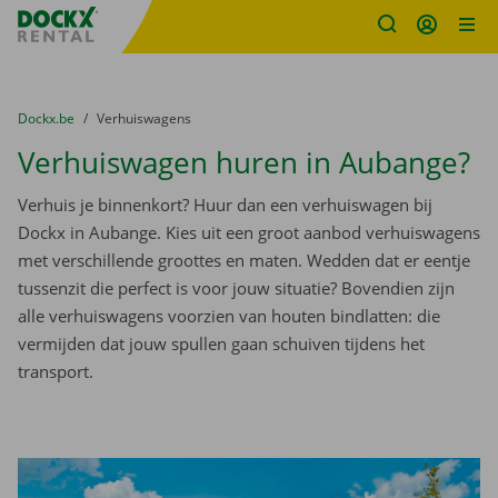
Fratello DEMO
Ga naar inhoud
Taalselectie overslaan
U bevindt zich hier:
van
Dockx.be
naar
Verhuiswagens
Verhuiswagen huren in Aubange?
Verhuis je binnenkort? Huur dan een verhuiswagen bij
Dockx in Aubange. Kies uit een groot aanbod verhuiswagens
met verschillende groottes en maten. Wedden dat er eentje
tussenzit die perfect is voor jouw situatie? Bovendien zijn
alle verhuiswagens voorzien van houten bindlatten: die
vermijden dat jouw spullen gaan schuiven tijdens het
transport.