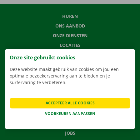
HUREN
ONS AANBOD
ONZE DIENSTEN
LOCATIES
APP
Onze site gebruikt cookies
VERHUISOPLOSSINGEN
Deze website maakt gebruik van cookies om jou een
optimale bezoekerservaring aan te bieden en je
surfervaring te verbeteren.
CONTACTEER ONS
ACCEPTEER ALLE COOKIES
VEELGESTELDE VRAGEN
NIEUWS
VOORKEUREN AANPASSEN
CADEAUBON
JOBS