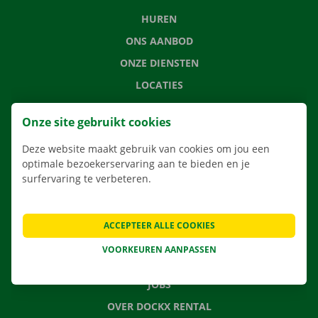
HUREN
ONS AANBOD
ONZE DIENSTEN
LOCATIES
APP
Onze site gebruikt cookies
VERHUISOPLOSSINGEN
Deze website maakt gebruik van cookies om jou een
optimale bezoekerservaring aan te bieden en je
surfervaring te verbeteren.
CONTACTEER ONS
VEELGESTELDE VRAGEN
ACCEPTEER ALLE COOKIES
NIEUWS
VOORKEUREN AANPASSEN
CADEAUBON
JOBS
OVER DOCKX RENTAL