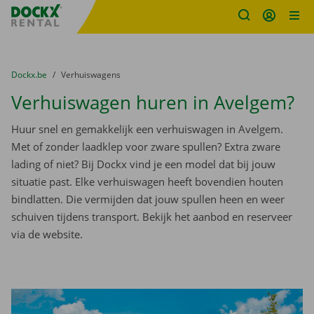
Fratello DEMO
Ga naar inhoud
Taalselectie overslaan
U bevindt zich hier:
van
Dockx.be
naar
Verhuiswagens
Verhuiswagen huren in Avelgem?
Huur snel en gemakkelijk een verhuiswagen in Avelgem.
Met of zonder laadklep voor zware spullen? Extra zware
lading of niet? Bij Dockx vind je een model dat bij jouw
situatie past. Elke verhuiswagen heeft bovendien houten
bindlatten. Die vermijden dat jouw spullen heen en weer
schuiven tijdens transport. Bekijk het aanbod en reserveer
via de website.