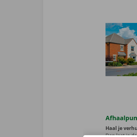
Afhaalpun
Haal je verh
Dan laat je d