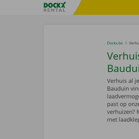
Ga naar inhoud
Taalselectie overslaan
Fratello DEMO
U bevindt zich hi
van
Dockx.be
naar
Verh
Verhui
Baudu
Verhuis al 
Bauduin vin
laadvermoge
past op onze
verhuizen? 
met laadkle