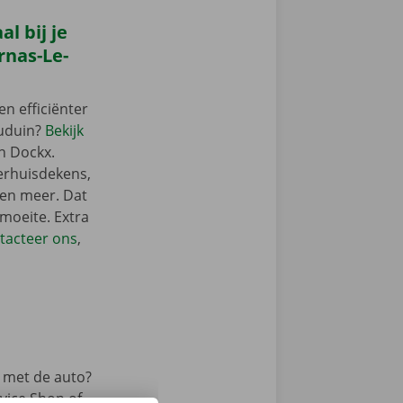
l bij je
rnas-Le-
en efficiënter
auduin?
Bekijk
n Dockx.
verhuisdekens,
 en meer. Dat
 moeite. Extra
tacteer ons
,
 met de auto?
vice Shop of