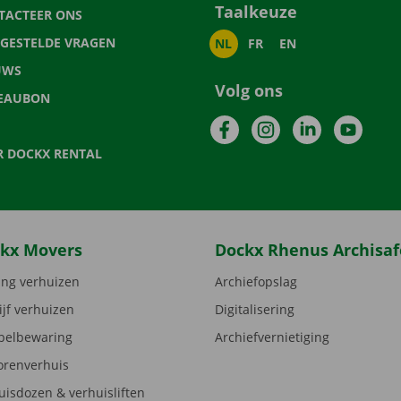
Taalkeuze
TACTEER ONS
LGESTELDE VRAGEN
NL
FR
EN
UWS
Volg ons
EAUBON
Facebook
Instagram
LinkedIn
YouTu
R DOCKX RENTAL
kx Movers
Dockx Rhenus Archisaf
ng verhuizen
Archiefopslag
ijf verhuizen
Digitalisering
elbewaring
Archiefvernietiging
orenverhuis
uisdozen & verhuisliften