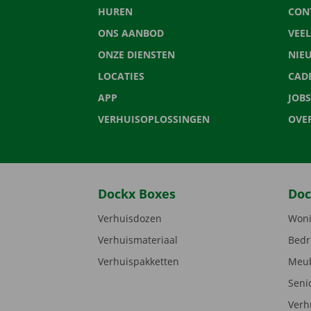
HUREN
CON
ONS AANBOD
VEE
ONZE DIENSTEN
NIE
LOCATIES
CAD
APP
JOBS
VERHUISOPLOSSINGEN
OVE
Dockx Boxes
Doc
Verhuisdozen
Woni
Verhuismateriaal
Bedr
Verhuispakketten
Meub
Seni
Verh