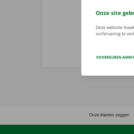
het Pick-up Po
Onze site geb
probleemloos
Onze afhaalpu
Deze website maakt
surfervaring te ve
VOORKEUREN AANP