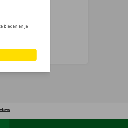
ook
el probleem.
e bieden en je