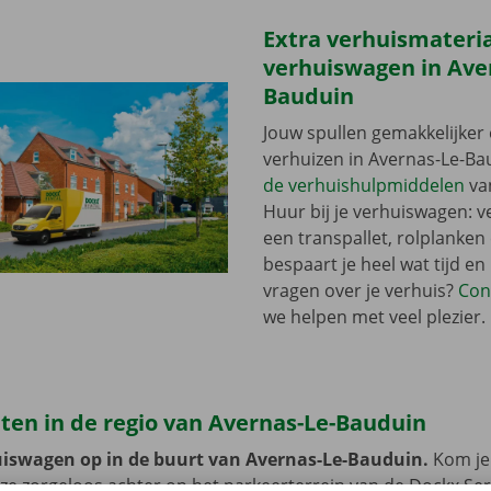
Extra verhuismateriaa
verhuiswagen in Ave
Bauduin
Jouw spullen gemakkelijker 
verhuizen in Avernas-Le-B
de verhuishulpmiddelen
va
Huur bij je verhuiswagen: 
een transpallet, rolplanken
bespaart je heel wat tijd en
vragen over je verhuis?
Con
we helpen met veel plezier.
ten in de regio van Avernas-Le-Bauduin
uiswagen op in de buurt van Avernas-Le-Bauduin.
Kom je
eze zorgeloos achter op het parkeerterrein van de Dockx Ser