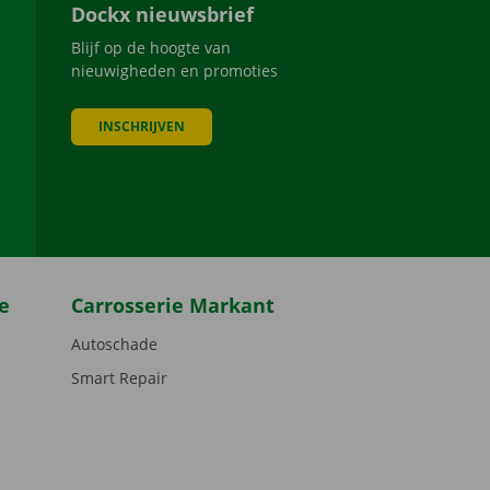
Dockx nieuwsbrief
Blijf op de hoogte van
nieuwigheden en promoties
INSCHRIJVEN
be
e
Carrosserie Markant
Autoschade
Smart Repair