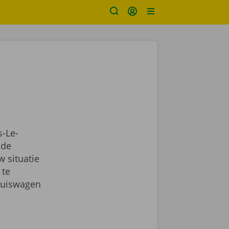
s-Le-
nde
 situatie
 te
rhuiswagen