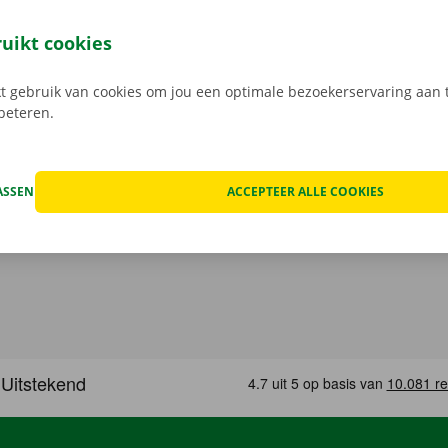
int, tot je de huurauto weer terugbrengt. Je fiets laat je er 
ruikt cookies
 aan het slot. Kom je met het openbaar vervoer? Geen enk
nten zijn bereikbaar met bus of tram.
 gebruik van cookies om jou een optimale bezoekerservaring aan t
rbeteren.
ASSEN
ACCEPTEER ALLE COOKIES