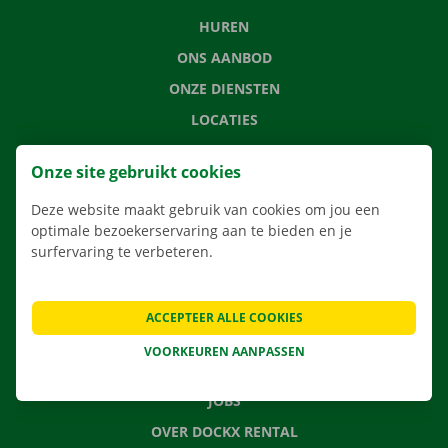
HUREN
ONS AANBOD
ONZE DIENSTEN
LOCATIES
APP
Onze site gebruikt cookies
VERHUISOPLOSSINGEN
Deze website maakt gebruik van cookies om jou een
optimale bezoekerservaring aan te bieden en je
surfervaring te verbeteren.
CONTACTEER ONS
VEELGESTELDE VRAGEN
ACCEPTEER ALLE COOKIES
NIEUWS
VOORKEUREN AANPASSEN
CADEAUBON
JOBS
OVER DOCKX RENTAL