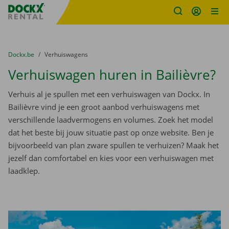
Fratello DEMO
Ga naar inhoud
Taalselectie overslaan
U bevindt zich hier:
van
Dockx.be
naar
Verhuiswagens
Verhuiswagen huren in Bailièvre?
Verhuis al je spullen met een verhuiswagen van Dockx. In
Bailièvre vind je een groot aanbod verhuiswagens met
verschillende laadvermogens en volumes. Zoek het model
dat het beste bij jouw situatie past op onze website. Ben je
bijvoorbeeld van plan zware spullen te verhuizen? Maak het
jezelf dan comfortabel en kies voor een verhuiswagen met
laadklep.