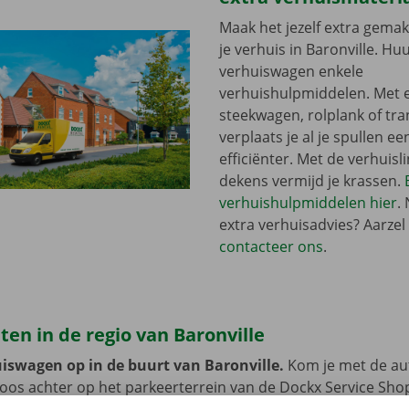
Maak het jezelf extra gemakk
je verhuis in Baronville. Huur
verhuiswagen enkele
verhuishulpmiddelen. Met 
steekwagen, rolplank of tra
verplaats je al je spullen ee
efficiënter. Met de verhuisli
dekens vermijd je krassen.
verhuishulpmiddelen hier
.
extra verhuisadvies? Aarzel 
contacteer ons
.
en in de regio van Baronville
uiswagen op in de buurt van Baronville.
Kom je met de au
loos achter op het parkeerterrein van de Dockx Service Shop