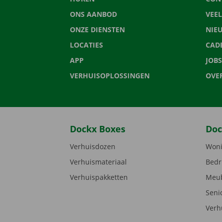
ONS AANBOD
VEE
ONZE DIENSTEN
NIE
LOCATIES
CAD
APP
JOBS
VERHUISOPLOSSINGEN
OVE
Dockx Boxes
Doc
Verhuisdozen
Woni
Verhuismateriaal
Bedr
Verhuispakketten
Meub
Seni
Verh