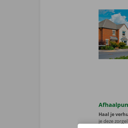
Afhaalpunt
Haal je verh
je deze zorge