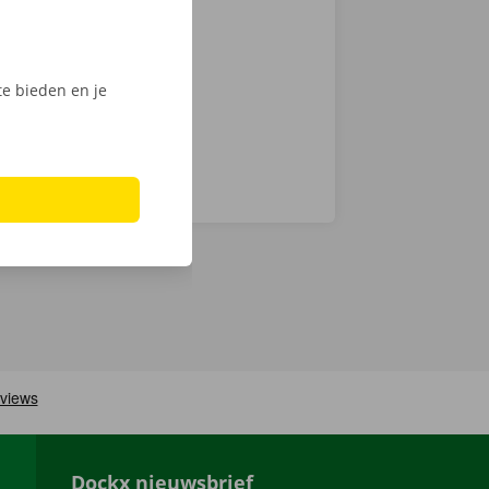
bleemloos aan
afhaalpunten
e bieden en je
Dockx nieuwsbrief