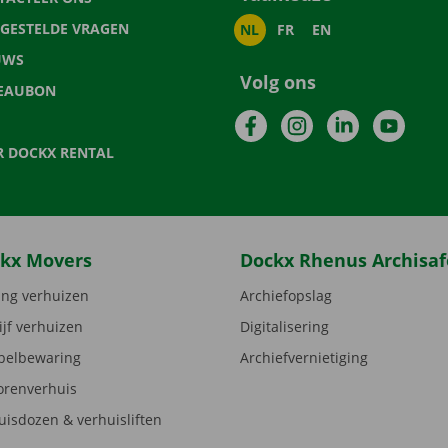
LGESTELDE VRAGEN
NL
FR
EN
UWS
Volg ons
EAUBON
Facebook
Instagram
LinkedIn
YouTu
R DOCKX RENTAL
kx Movers
Dockx Rhenus Archisaf
ng verhuizen
Archiefopslag
ijf verhuizen
Digitalisering
elbewaring
Archiefvernietiging
orenverhuis
uisdozen & verhuisliften