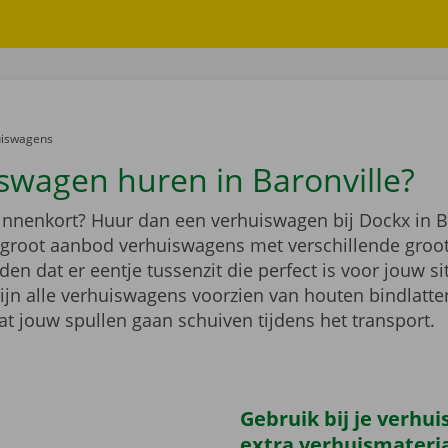
er:
uiswagens
swagen huren in Baronville?
binnenkort? Huur dan een verhuiswagen bij Dockx in B
n groot aanbod verhuiswagens met verschillende groo
n dat er eentje tussenzit die perfect is voor jouw si
ijn alle verhuiswagens voorzien van houten bindlatten
at jouw spullen gaan schuiven tijdens het transport.
Gebruik bij je verhu
extra verhuismateri