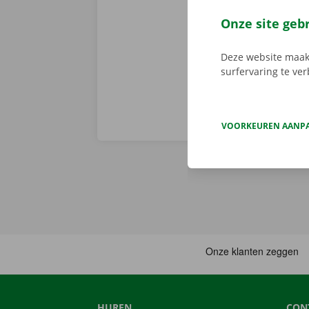
up Point, tot
het slot. Ko
Onze site geb
zijn bereikba
Deze website maakt
surfervaring te ve
VOORKEUREN AANP
HUREN
CON