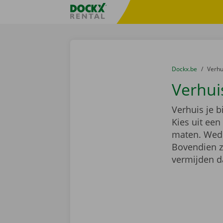
Ga naar inhoud
Taalselectie overslaan
Fratello DEMO
U bevindt zich hi
van
Dockx.be
naar
Verh
Verhui
Verhuis je 
Kies uit ee
maten. Wedde
Bovendien z
vermijden d