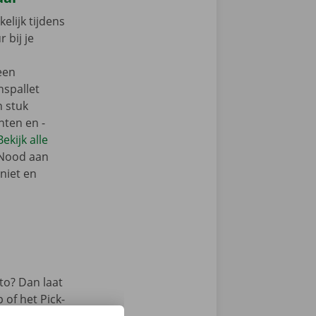
elijk tijdens
 bij je
een
nspallet
n stuk
nten en -
Bekijk alle
 Nood aan
niet en
to? Dan laat
 of het Pick-