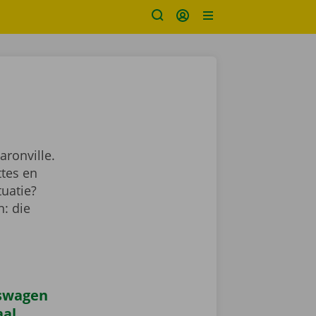
aronville.
ttes en
tuatie?
: die
iswagen
aal