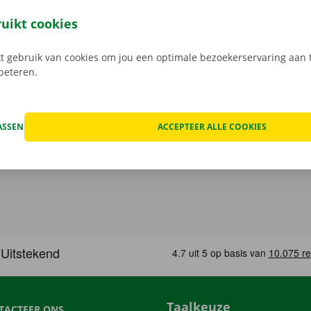
 je de huurauto weer terugbrengt. Je fiets laat je er ook pro
m je met het openbaar vervoer? Geen enkel probleem. Onze 
ruikt cookies
ar met bus of tram.
 gebruik van cookies om jou een optimale bezoekerservaring aan t
rbeteren.
ASSEN
ACCEPTEER ALLE COOKIES
Taalkeuze
TACTEER ONS