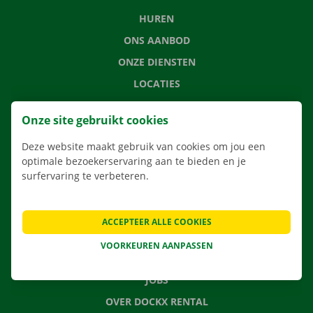
HUREN
ONS AANBOD
ONZE DIENSTEN
LOCATIES
APP
Onze site gebruikt cookies
VERHUISOPLOSSINGEN
Deze website maakt gebruik van cookies om jou een
optimale bezoekerservaring aan te bieden en je
surfervaring te verbeteren.
CONTACTEER ONS
VEELGESTELDE VRAGEN
ACCEPTEER ALLE COOKIES
NIEUWS
VOORKEUREN AANPASSEN
CADEAUBON
JOBS
OVER DOCKX RENTAL