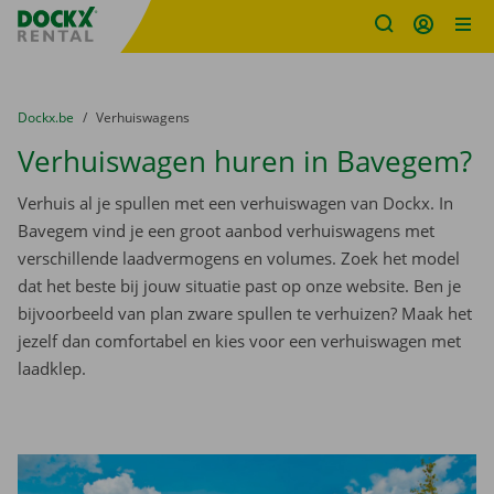
Fratello DEMO
Ga naar inhoud
Taalselectie overslaan
U bevindt zich hier:
van
Dockx.be
naar
Verhuiswagens
Verhuiswagen huren in Bavegem?
Verhuis al je spullen met een verhuiswagen van Dockx. In
Bavegem vind je een groot aanbod verhuiswagens met
verschillende laadvermogens en volumes. Zoek het model
dat het beste bij jouw situatie past op onze website. Ben je
bijvoorbeeld van plan zware spullen te verhuizen? Maak het
jezelf dan comfortabel en kies voor een verhuiswagen met
laadklep.