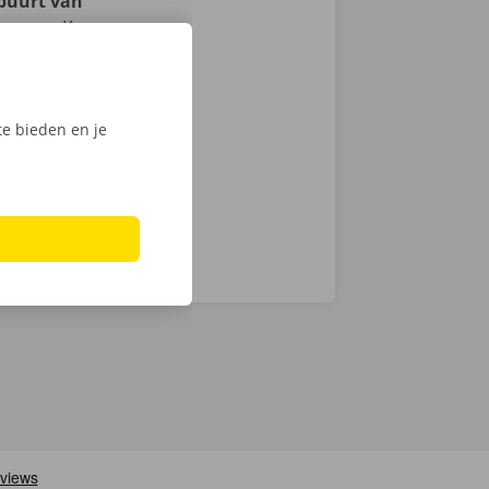
 buurt van
vervoer. Kom
e Dockx
 ons
d naar je -
e bieden en je