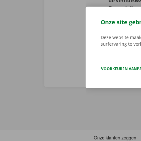
de verhuiswa
Beersel.
Deze 
je liever met
Onze site geb
Service Shop 
parkeerterrein
Deze website maakt
nieuwe - thuis
surfervaring te ve
VOORKEUREN AANP