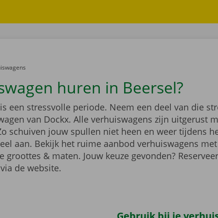
er:
uiswagens
swagen huren in Beersel?
 is een stressvolle periode. Neem een deel van die st
wagen van Dockx. Alle verhuiswagens zijn uitgerust 
Zo schuiven jouw spullen niet heen en weer tijdens h
heel aan. Bekijk het ruime aanbod verhuiswagens met
de groottes & maten. Jouw keuze gevonden? Reservee
via de website.
Gebruik bij je verhu