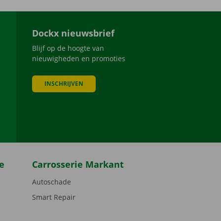
Dockx nieuwsbrief
Blijf op de hoogte van
nieuwigheden en promoties
INSCHRIJVEN
be
e
Carrosserie Markant
Autoschade
Smart Repair