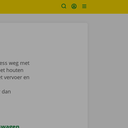
ress weg met
met houten
et vervoer en
r dan
iswagen