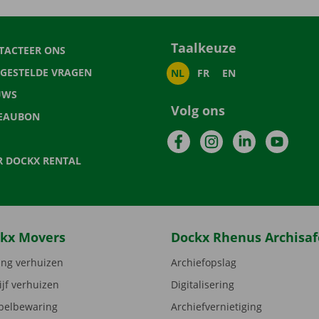
Taalkeuze
TACTEER ONS
LGESTELDE VRAGEN
NL
FR
EN
UWS
Volg ons
EAUBON
Facebook
Instagram
LinkedIn
YouTu
R DOCKX RENTAL
kx Movers
Dockx Rhenus Archisaf
ng verhuizen
Archiefopslag
ijf verhuizen
Digitalisering
elbewaring
Archiefvernietiging