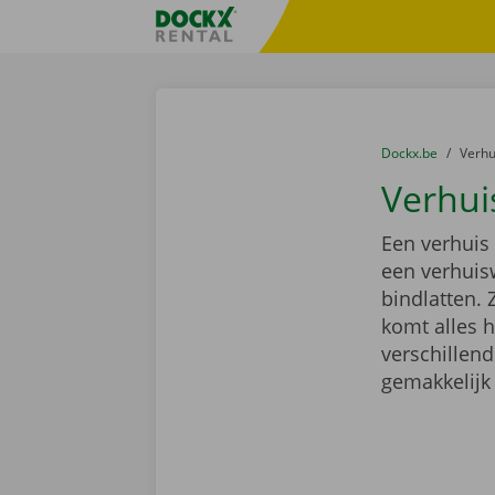
Ga naar inhoud
Taalselectie overslaan
Fratello DEMO
U bevindt zich hi
van
Dockx.be
naar
Verh
Verhui
Een verhuis
een verhuis
bindlatten. 
komt alles 
verschillen
gemakkelijk 