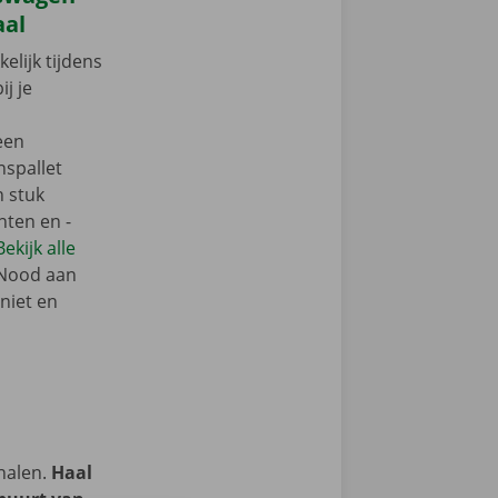
aal
elijk tijdens
ij je
een
nspallet
n stuk
nten en -
Bekijk alle
 Nood aan
niet en
halen.
Haal