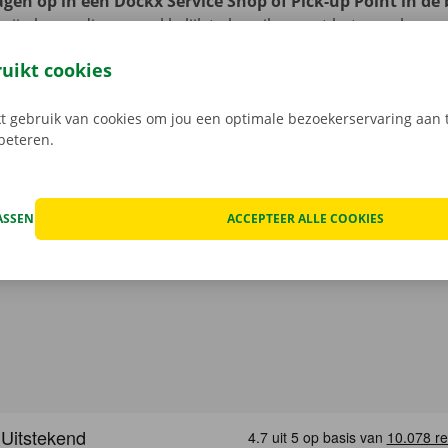
gen op in een Dockx Service Shop of Pick-up Point in de
zijn bovendien gemakkelijk te bereiken met het openbaar 
 de fiets? Hang hem dan zorgeloos vast op het terrein van d
ruikt cookies
of Pick-up Point. Je auto laat je ook probleemloos achter op
. Zo vertrek je na je de verhuiswagen terugbrengt al fluiten
 gebruik van cookies om jou een optimale bezoekerservaring aan t
.
rbeteren.
ASSEN
ACCEPTEER ALLE COOKIES