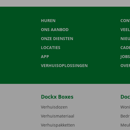
HUREN
CON
ONS AANBOD
VEE
ONZE DIENSTEN
NIE
LOCATIES
CAD
APP
JOBS
VERHUISOPLOSSINGEN
OVE
Dockx Boxes
Doc
Verhuisdozen
Woni
Verhuismateriaal
Bedr
Verhuispakketten
Meub