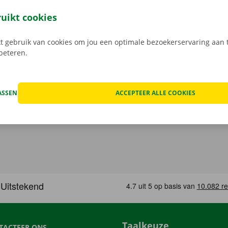
of Pick-up Point. Je auto laat je ook probleemloos achter op
. Zo vertrek je na je de verhuiswagen terugbrengt al fluiten
ruikt cookies
.
 gebruik van cookies om jou een optimale bezoekerservaring aan t
rbeteren.
ASSEN
ACCEPTEER ALLE COOKIES
Taalkeuze
TACTEER ONS