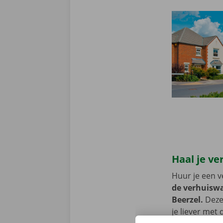
Haal je ve
Huur je een v
de verhuiswa
Beerzel.
Deze 
je liever met