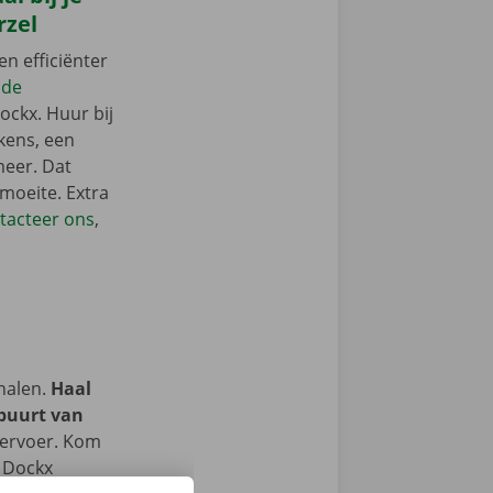
rzel
en efficiënter
 de
ockx. Huur bij
kens, een
meer. Dat
 moeite. Extra
tacteer ons
,
halen.
Haal
 buurt van
vervoer. Kom
e Dockx