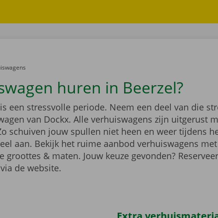
er:
uiswagens
swagen huren in Beerzel?
 is een stressvolle periode. Neem een deel van die st
wagen van Dockx. Alle verhuiswagens zijn uitgerust 
Zo schuiven jouw spullen niet heen en weer tijdens h
heel aan. Bekijk het ruime aanbod verhuiswagens met
de groottes & maten. Jouw keuze gevonden? Reservee
via de website.
Extra verhuismateriaa