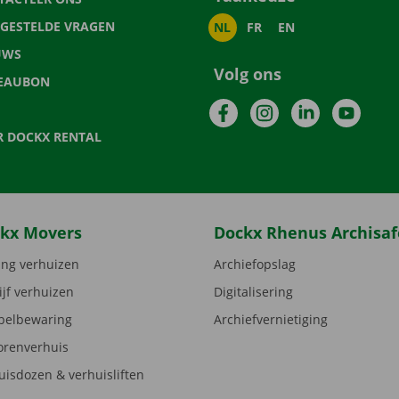
LGESTELDE VRAGEN
NL
FR
EN
UWS
Volg ons
EAUBON
Facebook
Instagram
LinkedIn
YouTu
R DOCKX RENTAL
kx Movers
Dockx Rhenus Archisaf
ng verhuizen
Archiefopslag
ijf verhuizen
Digitalisering
elbewaring
Archiefvernietiging
orenverhuis
uisdozen & verhuisliften