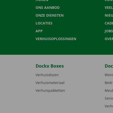
ONS AANBOD
VEE
ONZE DIENSTEN
NIE
LOCATIES
CAD
APP
JOBS
VERHUISOPLOSSINGEN
OVE
Dockx Boxes
Doc
Verhuisdozen
Woni
Verhuismateriaal
Bedr
Verhuispakketten
Meub
Seni
Verh