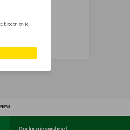
 ons
d naar je -
e bieden en je
Dockx nieuwsbrief