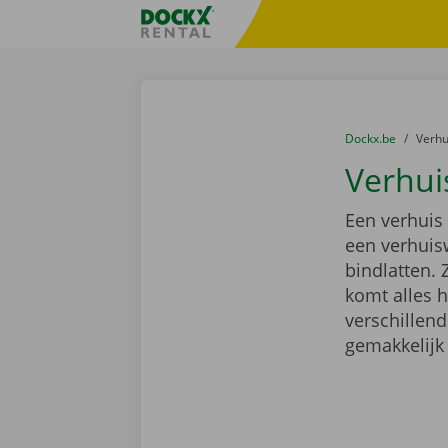
Ga naar inhoud
Taalselectie overslaan
Fratello DEMO
U bevindt zich hi
van
Dockx.be
naar
Verh
Verhui
Een verhuis
een verhuis
bindlatten. 
komt alles 
verschillen
gemakkelijk 