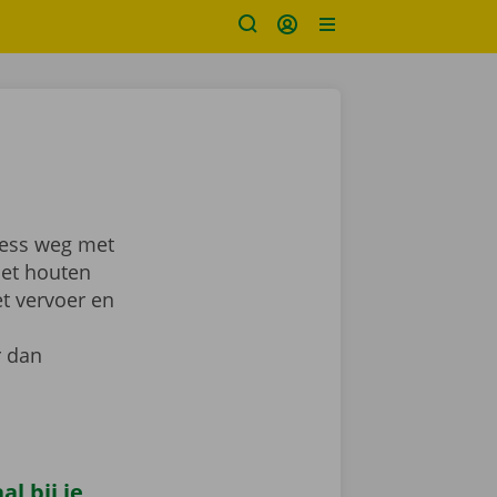
ress weg met
met houten
et vervoer en
r dan
l bij je