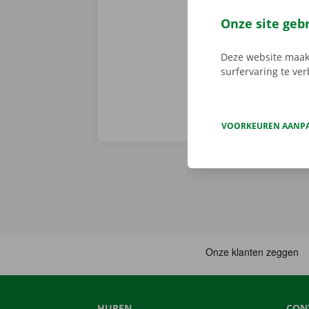
Service Shop 
parkeerterrein
Onze site geb
nieuwe - thuis
Deze website maakt
surfervaring te ve
VOORKEUREN AANP
HUREN
CON