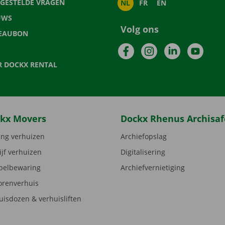
LGESTELDE VRAGEN
NL
FR
EN
UWS
Volg ons
EAUBON
Facebook
Instagram
LinkedIn
YouTu
R DOCKX RENTAL
kx Movers
Dockx Rhenus Archisaf
ng verhuizen
Archiefopslag
ijf verhuizen
Digitalisering
elbewaring
Archiefvernietiging
orenverhuis
uisdozen & verhuisliften