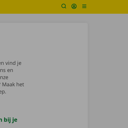
n vind je
ns en
onze
? Maak het
lep.
bij je