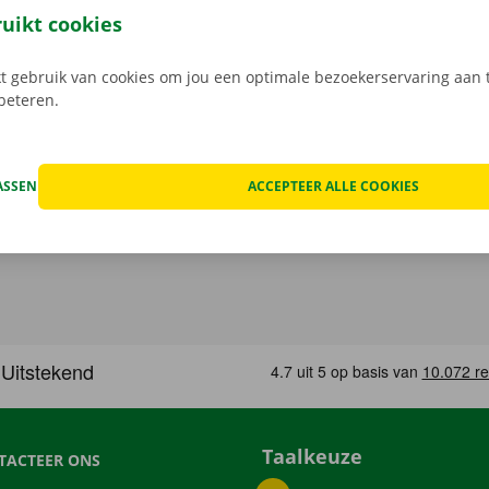
met het openbaar vervoer? Geen enkel probleem. Onze afhaa
ruikt cookies
t bus of tram.
 gebruik van cookies om jou een optimale bezoekerservaring aan t
rbeteren.
ASSEN
ACCEPTEER ALLE COOKIES
Taalkeuze
TACTEER ONS