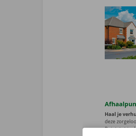
Afhaalpun
Haal je verh
deze zorgeloo
Point, tot je