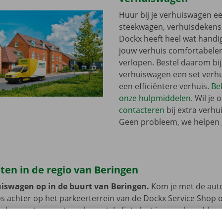
Huur bij je verhuiswagen ee
steekwagen, verhuisdekens o
Dockx heeft heel wat handi
jouw verhuis comfortabeler
verlopen. Bestel daarom bij
verhuiswagen een set verhu
een efficiëntere verhuis.
Bek
onze hulpmiddelen
. Wil je 
contacteren
bij extra verhu
Geen probleem, we helpen 
ten in de regio van Beringen
uiswagen op in de buurt van Beringen.
Kom je met de auto
s achter op het parkeerterrein van de Dockx Service Shop o
 de huurauto weer terugbrengt. Je fiets laat je er ook proble