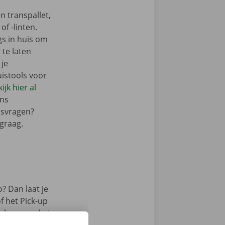
n transpallet,
f -linten.
gs in huis om
 te laten
 je
istools voor
ijk hier al
ons
isvragen?
graag.
? Dan laat je
f het Pick-up
emloos aan het