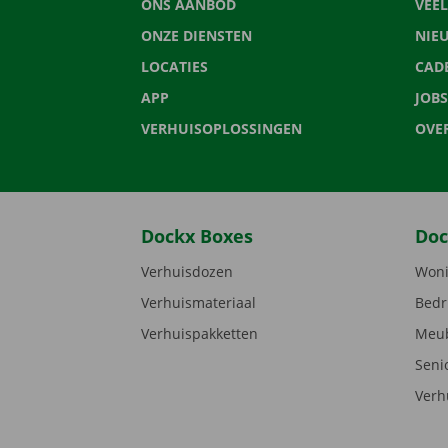
ONS AANBOD
VEE
ONZE DIENSTEN
NIE
LOCATIES
CAD
APP
JOBS
VERHUISOPLOSSINGEN
OVE
Dockx Boxes
Doc
Verhuisdozen
Woni
Verhuismateriaal
Bedr
Verhuispakketten
Meub
Seni
Verh