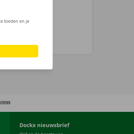
lpunten zijn
e bieden en je
Dockx nieuwsbrief