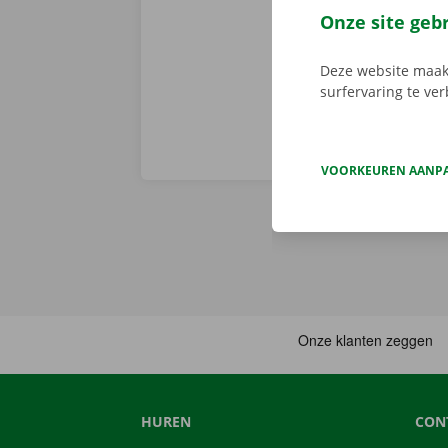
slot. Kom je 
Onze site geb
bereikbaar me
Deze website maakt
surfervaring te ve
VOORKEUREN AANP
HUREN
CON