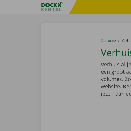
Ga naar inhoud
Taalselectie overslaan
Fratello DEMO
U bevindt zich hi
van
Dockx.be
naar
Verh
Verhui
Verhuis al j
een groot a
volumes. Zoe
website. Ben
jezelf dan 