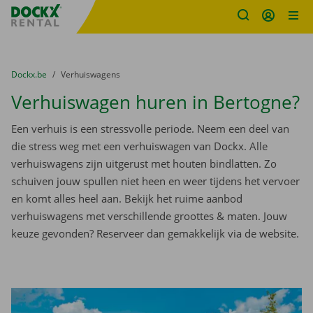
Fratello DEMO
Ga naar inhoud
Taalselectie overslaan
U bevindt zich hier:
van
Dockx.be
naar
Verhuiswagens
Verhuiswagen huren in Bertogne?
Een verhuis is een stressvolle periode. Neem een deel van
die stress weg met een verhuiswagen van Dockx. Alle
verhuiswagens zijn uitgerust met houten bindlatten. Zo
schuiven jouw spullen niet heen en weer tijdens het vervoer
en komt alles heel aan. Bekijk het ruime aanbod
verhuiswagens met verschillende groottes & maten. Jouw
keuze gevonden? Reserveer dan gemakkelijk via de website.