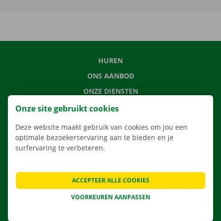
HUREN
ONS AANBOD
ONZE DIENSTEN
LOCATIES
Onze site gebruikt cookies
APP
Deze website maakt gebruik van cookies om jou een
VERHUISOPLOSSINGEN
optimale bezoekerservaring aan te bieden en je
surfervaring te verbeteren.
ACCEPTEER ALLE COOKIES
CONTACTEER ONS
VOORKEUREN AANPASSEN
VEELGESTELDE VRAGEN
NIEUWS