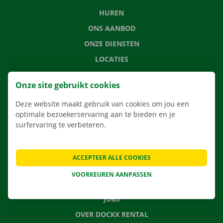
HUREN
ONS AANBOD
ONZE DIENSTEN
LOCATIES
APP
Onze site gebruikt cookies
VERHUISOPLOSSINGEN
Deze website maakt gebruik van cookies om jou een
optimale bezoekerservaring aan te bieden en je
surfervaring te verbeteren.
CONTACTEER ONS
VEELGESTELDE VRAGEN
ACCEPTEER ALLE COOKIES
NIEUWS
VOORKEUREN AANPASSEN
CADEAUBON
JOBS
OVER DOCKX RENTAL