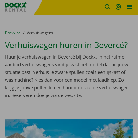
Fratello DEMO
Ga naar inhoud
Taalselectie overslaan
U bevindt zich hier:
van
Dockx.be
naar
Verhuiswagens
Verhuiswagen huren in Bevercé?
Huur je verhuiswagen in Bevercé bij Dockx. In het ruime
aanbod verhuiswagens vind je vast het model dat bij jouw
situatie past. Verhuis je zware spullen zoals een ijskast of
wasmachine? Kies dan voor een model met laadklep. Zo
krijg je jouw spullen in een handomdraai de verhuiswagen
in. Reserveren doe je via de website.