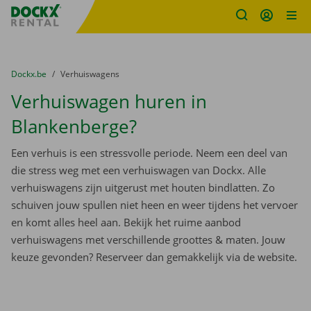
Fratello DEMO
Ga naar inhoud
Taalselectie overslaan
U bevindt zich hier:
van
Dockx.be
naar
Verhuiswagens
Verhuiswagen huren in
Blankenberge?
Een verhuis is een stressvolle periode. Neem een deel van
die stress weg met een verhuiswagen van Dockx. Alle
verhuiswagens zijn uitgerust met houten bindlatten. Zo
schuiven jouw spullen niet heen en weer tijdens het vervoer
en komt alles heel aan. Bekijk het ruime aanbod
verhuiswagens met verschillende groottes & maten. Jouw
keuze gevonden? Reserveer dan gemakkelijk via de website.