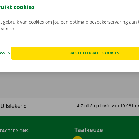
e auto? Laat deze dan zorgeloos achter aan de Dockx Service
ruikt cookies
 tot je de verhuiswagen niet meer nodig hebt.
 gebruik van cookies om jou een optimale bezoekerservaring aan t
rbeteren.
ASSEN
ACCEPTEER ALLE COOKIES
Taalkeuze
TACTEER ONS