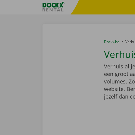
Ga naar inhoud
Taalselectie overslaan
Fratello DEMO
U bevindt zich hi
van
Dockx.be
naar
Verh
Verhui
Verhuis al 
een groot a
volumes. Zoe
website. Ben
jezelf dan 