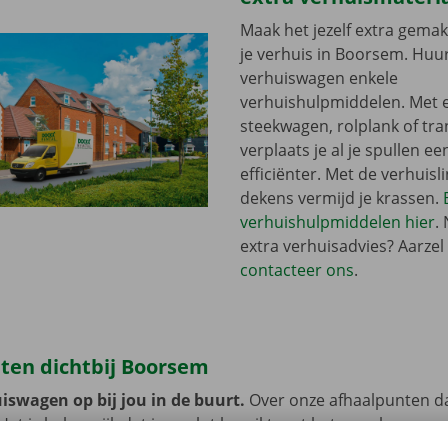
Maak het jezelf extra gemakk
je verhuis in Boorsem. Huur 
verhuiswagen enkele
verhuishulpmiddelen. Met 
steekwagen, rolplank of tra
verplaats je al je spullen ee
efficiënter. Met de verhuisli
dekens vermijd je krassen.
verhuishulpmiddelen hier
.
extra verhuisadvies? Aarzel 
contacteer ons
.
ten dichtbij Boorsem
iswagen op bij jou in de buurt.
Over onze afhaalpunten d
 Het is belangrijk dat je ze vlot bereikt met het openbaar ve