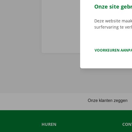
de fiets of d
Onze site geb
Pick-up Point
Deze website maakt
surfervaring te ve
VOORKEUREN AANP
HUREN
CON