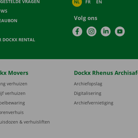
LGESTELDE VRAGEN
NL
FR
EN
UWS
Volg ons
EAUBON
Facebook
Instagram
LinkedIn
YouTu
R DOCKX RENTAL
kx Movers
Dockx Rhenus Archisaf
ng verhuizen
Archiefopslag
ijf verhuizen
Digitalisering
elbewaring
Archiefvernietiging
orenverhuis
uisdozen & verhuisliften