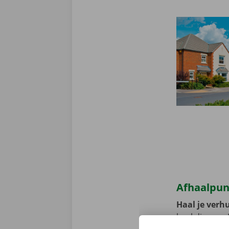
Afhaalpun
Haal je verhu
heel diep na.