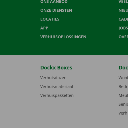
ONS AANBOD
VEE
ONZE DIENSTEN
NIE
LOCATIES
CAD
APP
JOBS
VERHUISOPLOSSINGEN
OVE
Dockx Boxes
Doc
Verhuisdozen
Woni
Verhuismateriaal
Bedr
Verhuispakketten
Meub
Seni
Verh