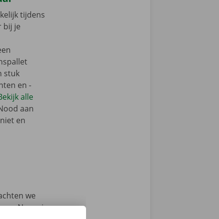
elijk tijdens
bij je
een
nspallet
n stuk
nten en -
Bekijk alle
 Nood aan
niet en
achten we
rvoer. Neem je