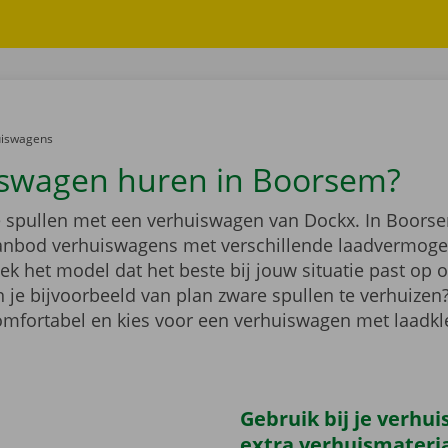
er:
uiswagens
swagen huren in Boorsem?
je spullen met een verhuiswagen van Dockx. In Boorse
anbod verhuiswagens met verschillende laadvermoge
k het model dat het beste bij jouw situatie past op 
 je bijvoorbeeld van plan zware spullen te verhuizen
comfortabel en kies voor een verhuiswagen met laadk
Gebruik bij je verhu
extra verhuismateri