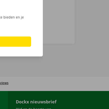
 Shop of het
e bieden en je
Dockx nieuwsbrief