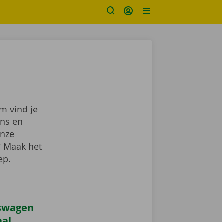
m vind je
ns en
onze
? Maak het
lep.
iswagen
aal