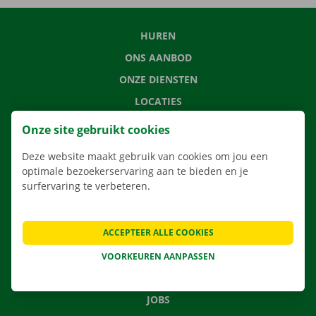
HUREN
ONS AANBOD
ONZE DIENSTEN
LOCATIES
APP
Onze site gebruikt cookies
VERHUISOPLOSSINGEN
Deze website maakt gebruik van cookies om jou een
optimale bezoekerservaring aan te bieden en je
surfervaring te verbeteren.
CONTACTEER ONS
ACCEPTEER ALLE COOKIES
VEELGESTELDE VRAGEN
NIEUWS
VOORKEUREN AANPASSEN
CADEAUBON
JOBS