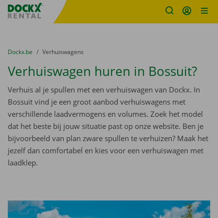
Fratello DEMO
Ga naar inhoud
Taalselectie overslaan
U bevindt zich hier:
van
Dockx.be
naar
Verhuiswagens
Verhuiswagen huren in Bossuit?
Verhuis al je spullen met een verhuiswagen van Dockx. In
Bossuit vind je een groot aanbod verhuiswagens met
verschillende laadvermogens en volumes. Zoek het model
dat het beste bij jouw situatie past op onze website. Ben je
bijvoorbeeld van plan zware spullen te verhuizen? Maak het
jezelf dan comfortabel en kies voor een verhuiswagen met
laadklep.