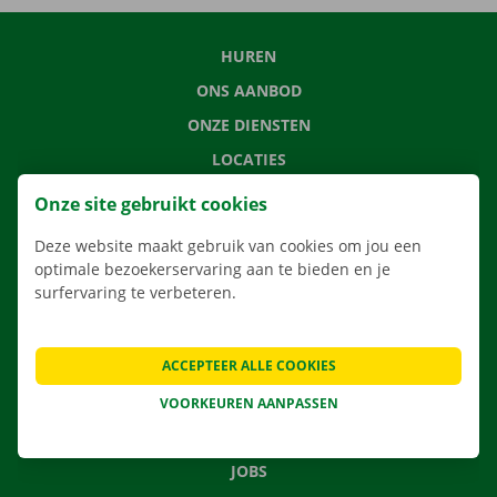
HUREN
ONS AANBOD
ONZE DIENSTEN
LOCATIES
APP
Onze site gebruikt cookies
VERHUISOPLOSSINGEN
Deze website maakt gebruik van cookies om jou een
optimale bezoekerservaring aan te bieden en je
surfervaring te verbeteren.
CONTACTEER ONS
ACCEPTEER ALLE COOKIES
VEELGESTELDE VRAGEN
NIEUWS
VOORKEUREN AANPASSEN
CADEAUBON
JOBS