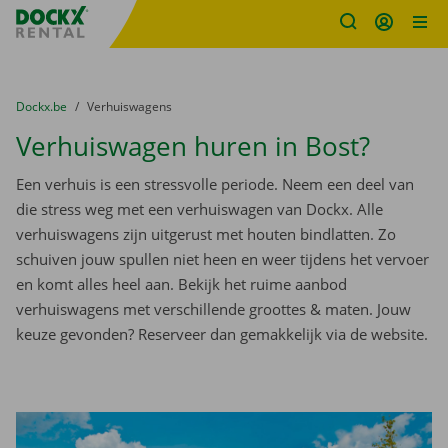
Fratello DEMO
Ga naar inhoud
Taalselectie overslaan
U bevindt zich hier:
van
Dockx.be
naar
Verhuiswagens
Verhuiswagen huren in Bost?
Een verhuis is een stressvolle periode. Neem een deel van
die stress weg met een verhuiswagen van Dockx. Alle
verhuiswagens zijn uitgerust met houten bindlatten. Zo
schuiven jouw spullen niet heen en weer tijdens het vervoer
en komt alles heel aan. Bekijk het ruime aanbod
verhuiswagens met verschillende groottes & maten. Jouw
keuze gevonden? Reserveer dan gemakkelijk via de website.