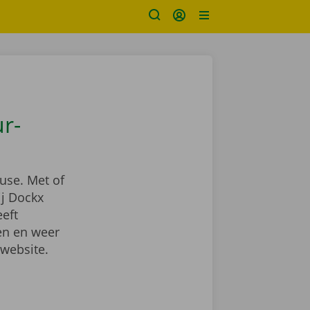
r-
use. Met of
ij Dockx
eeft
en en weer
 website.