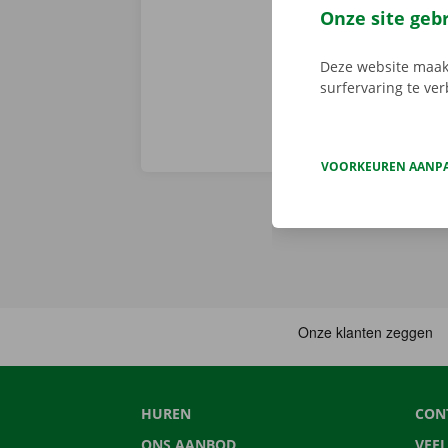
huurtermijn.
Onze site geb
Deze website maakt
surfervaring te ve
VOORKEUREN AANP
HUREN
CON
ONS AANBOD
VEE