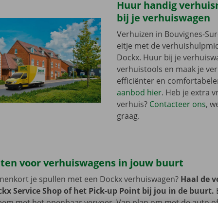
Huur handig verhuis
bij je verhuiswagen
Verhuizen in Bouvignes-Su
eitje met de verhuishulpmi
Dockx. Huur bij je verhuis
verhuistools en maak je ve
efficiënter en comfortabele
aanbod hier
. Heb je extra v
verhuis?
Contacteer ons
, w
graag.
ten voor verhuiswagens in jouw buurt
innenkort je spullen met een Dockx verhuiswagen?
Haal de 
kx Service Shop of het Pick-up Point bij jou in de buurt.
B
em met het openbaar vervoer. Van plan om met de auto of 
ik dan de voorziene parkeermogelijkheden aan ons terrein 