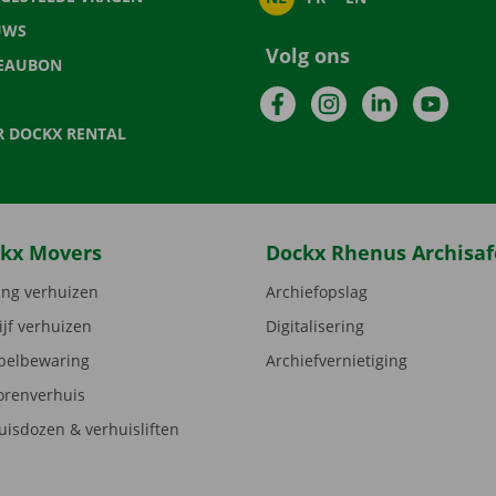
UWS
Volg ons
EAUBON
Facebook
Instagram
LinkedIn
YouTu
R DOCKX RENTAL
kx Movers
Dockx Rhenus Archisaf
ng verhuizen
Archiefopslag
ijf verhuizen
Digitalisering
elbewaring
Archiefvernietiging
orenverhuis
uisdozen & verhuisliften