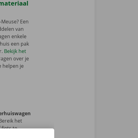
materiaal
r-Meuse? Een
ddelen van
wagen enkele
rhuis een pak
r.
Bekijk het
ragen over je
e helpen je
verhuiswagen
ereik het
fiets te
tijdens de