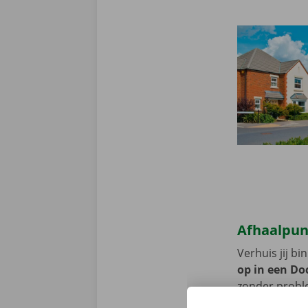
Afhaalpun
Verhuis jij b
op in een Doc
zonder proble
komen? Gebru