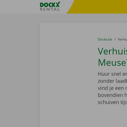
Ga naar inhoud
Taalselectie overslaan
Fratello DEMO
U bevindt zich hi
van
Dockx.be
naar
Verh
Verhui
Meuse
Huur snel e
zonder laadk
vind je een 
bovendien h
schuiven tij