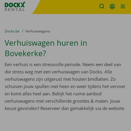
Fratello DEMO
Ga naar inhoud
Taalselectie overslaan
U bevindt zich hier:
van
Dockx.be
naar
Verhuiswagens
Verhuiswagen huren in
Bovekerke?
Een verhuis is een stressvolle periode. Neem een deel van
die stress weg met een verhuiswagen van Dockx. Alle
verhuiswagens zijn uitgerust met houten bindlatten. Zo
schuiven jouw spullen niet heen en weer tijdens het vervoer
en komt alles heel aan. Bekijk het ruime aanbod
verhuiswagens met verschillende groottes & maten. Jouw
keuze gevonden? Reserveer dan gemakkelijk via de website.