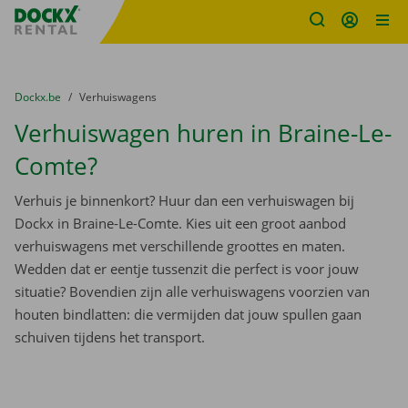
Fratello DEMO
Ga naar inhoud
Taalselectie overslaan
U bevindt zich hier:
van
Dockx.be
naar
Verhuiswagens
Verhuiswagen huren in Braine-Le-
Comte?
Verhuis je binnenkort? Huur dan een verhuiswagen bij
Dockx in Braine-Le-Comte. Kies uit een groot aanbod
verhuiswagens met verschillende groottes en maten.
Wedden dat er eentje tussenzit die perfect is voor jouw
situatie? Bovendien zijn alle verhuiswagens voorzien van
houten bindlatten: die vermijden dat jouw spullen gaan
schuiven tijdens het transport.