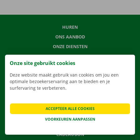
HUREN
ONS AANBOD
ONZE DIENSTEN
LOCATIES
Onze site gebruikt cookies
APP
Deze website maakt gebruik van cookies om jou een
VERHUISOPLOSSINGEN
optimale bezoekerservaring aan te bieden en je
surfervaring te verbeteren.
CONTACTEER ONS
ACCEPTEER ALLE COOKIES
VEELGESTELDE VRAGEN
VOORKEUREN AANPASSEN
NIEUWS
CADEAUBON