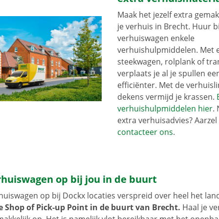
Maak het jezelf extra gemakk
je verhuis in Brecht. Huur bi
verhuiswagen enkele
verhuishulpmiddelen. Met 
steekwagen, rolplank of tra
verplaats je al je spullen ee
efficiënter. Met de verhuisli
dekens vermijd je krassen.
verhuishulpmiddelen hier
.
extra verhuisadvies? Aarzel 
contacteer ons
.
rhuiswagen op bij jou in de buurt
erhuiswagen op bij Dockx locaties verspreid over heel het lan
e Shop of Pick-up Point in de buurt van Brecht.
Haal je v