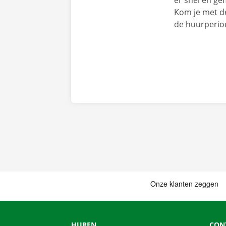
er snel en ge
Kom je met de
de huurperio
HUREN
CON