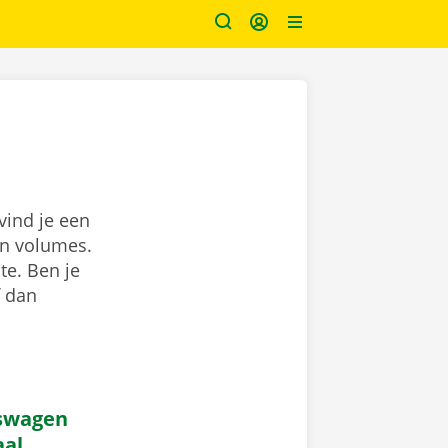
vind je een
en volumes.
te. Ben je
f dan
iswagen
aal