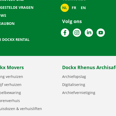
LGESTELDE VRAGEN
NL
FR
EN
UWS
Volg ons
EAUBON
Facebook
Instagram
LinkedIn
YouTu
R DOCKX RENTAL
kx Movers
Dockx Rhenus Archisaf
ng verhuizen
Archiefopslag
ijf verhuizen
Digitalisering
elbewaring
Archiefvernietiging
orenverhuis
uisdozen & verhuisliften