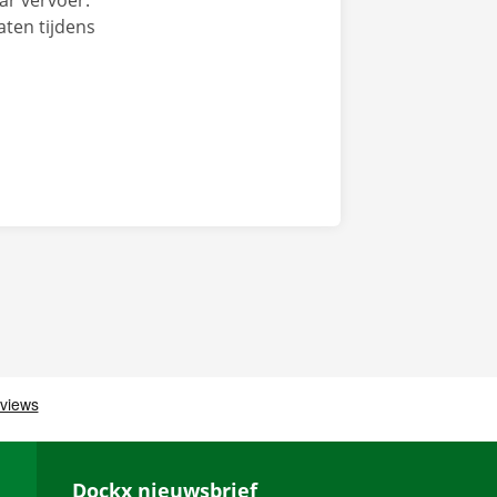
ar vervoer.
aten tijdens
Dockx nieuwsbrief