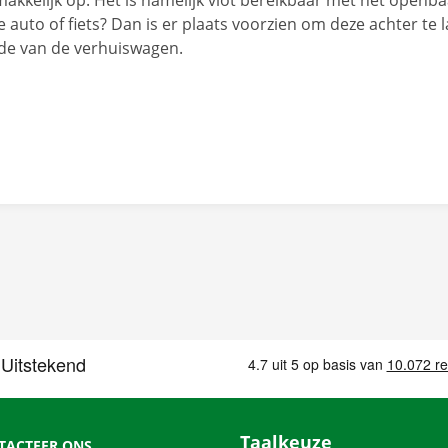
makkelijk op. Het is namelijk vlot bereikbaar met het openba
 auto of fiets? Dan is er plaats voorzien om deze achter te l
de van de verhuiswagen.
Taalkeuze
TACTEER ONS