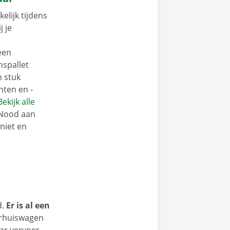
elijk tijdens
j je
een
nspallet
n stuk
nten en -
Bekijk alle
 Nood aan
niet en
d.
Er is al een
erhuiswagen