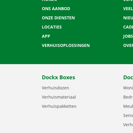
ONS AANBOD
VEE
ONZE DIENSTEN
NIE
LOCATIES
CAD
APP
JOBS
VERHUISOPLOSSINGEN
OVE
Dockx Boxes
Doc
Verhuisdozen
Woni
Verhuismateriaal
Bedr
Verhuispakketten
Meub
Seni
Verh